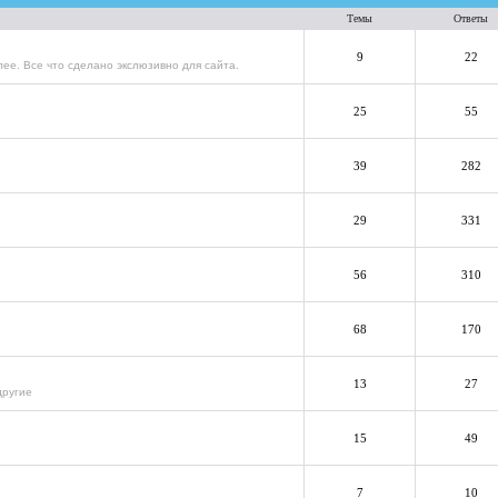
Темы
Ответы
9
22
ее. Все что сделано экслюзивно для сайта.
25
55
39
282
29
331
56
310
68
170
13
27
другие
15
49
7
10