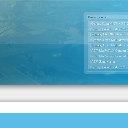
Новые файлы
[Сервер | Linux] CR-MP 0.3e
[Сервер | Windows] CR-MP 0
[Клиент] CR-MP 0.3e (Crimi
[Сервер] Open Multiplayer
[Клиент] Open Multiplayer
[APP] MAP=PWN Convert 0
[APP] MAP=PWN Convert 0
[APP] SampMaker
[Сервер | Windows] SA-MP