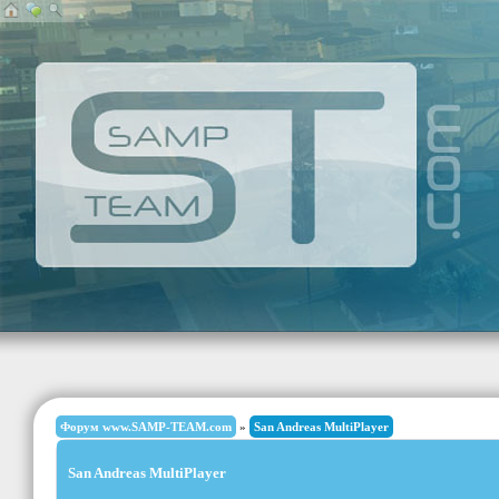
Форум www.SAMP-TEAM.com
»
San Andreas MultiPlayer
San Andreas MultiPlayer