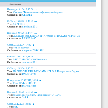
Обновления
Пятница, 01.01.2016, 15:30
Тема:
Создание 3D текста (вывод информации об игроке)
Oksanka
Сообщение от:
Суббота, 15.08.2015, 17:43
Тема:
SA-MP 0.3.7
dandevid2014
Сообщение от:
Пятница, 22.06.2018, 14:44
Тема:
ДЭДПУЛ против ВЕНОМА в ГТА / Обзор мода GTA San Andreas: Dea
PASHA1405
Сообщение от:
Среда, 01.06.2016, 17:39
Тема:
Vehicle Spawner
thegamer20021406
Сообщение от:
Вторник, 10.01.2017, 18:06
Тема:
МНОГО МНОГО МНОГО советов
sanpron2011
Сообщение от:
Суббота, 12.05.2018, 12:23
Тема:
ПАРАНОРМАЛЬНАЯ GTA SAN ANDREAS: Призрак мамы Сиджея
PASHA1405
Сообщение от:
Понедельник, 16.05.2016, 16:39
Тема:
Flame RP (Best RUS-RP)
marcinkenas
Сообщение от:
Пятница, 01.05.2015, 03:23
Тема:
[Набор] Программисты энтузиасты C#, C++, Java
StikS
Сообщение от:
Среда, 09.12.2015, 20:43
Тема:
BTK