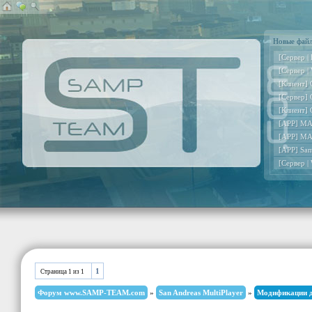
Новые фай
[Сервер |
[Сервер |
[Клиент] 
[Сервер] 
[Клиент] 
[APP] MA
[APP] MA
[APP] Sa
[Сервер |
1
Страница
1
из
1
Форум www.SAMP-TEAM.com
»
San Andreas MultiPlayer
»
Модификации 