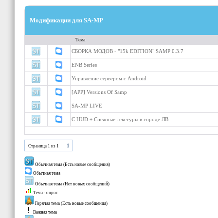
Модификации для SA-MP
Тема
СБОРКА МОДОВ - "15k EDITION" SAMP 0.3.7
ENB Series
Управление сервером с Android
[APP] Versions Of Samp
SA-MP LIVE
C HUD + Снежные текстуры в городе ЛВ
1
Страница
1
из
1
Обычная тема (Есть новые сообщения)
Обычная тема
Обычная тема (Нет новых сообщений)
Тема - опрос
Горячая тема (Есть новые сообщения)
Важная тема