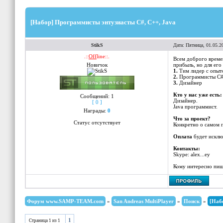
[Набор] Программисты энтузиасты C#, C++, Java
StikS
Дата: Пятница, 01.05.2
.::
Off
line::.
Всем доброго времен
Новичок
прибыль, но для его
1.
Тим лидер с опытом
2.
Программисты C#, 
3.
Дизайнер
Кто у нас уже есть:
Сообщений:
1
Дизайнер.
[ 0 ]
Java программист.
Награды:
0
Что за проект?
Статус отсутствует
Конкретно о самом п
Оплата
будет исключ
Контакты:
Skype: alex...ey
Кому интересно пиши
Форум www.SAMP-TEAM.com
»
San Andreas MultiPlayer
»
Поиск
»
[Наб
1
Страница
1
из
1