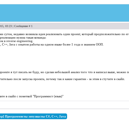
015, 03:23 | Сообщение #
1
и суток, недавно возникла идея реализовать один проект, который предположительно по е
 реализации нужна такая команда:
 в reverse engineering.
C++, Java с опытом работы на одном языке более 1 года и знанием ООП.
роекте я тут писать не буду, но сделав небольшой анализ того что я написал выше, можно 
ительно после запуска проекта, почему так и какие гарантии - за этим в стучите в скайп.
те в скайп с пометкой "Программист (язык)"
ор] Программисты энтузиасты C#, C++, Java