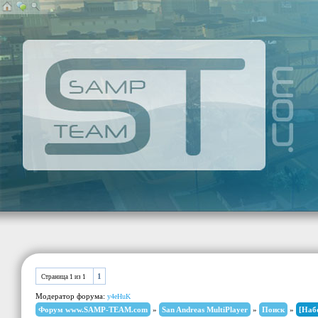
1
Страница
1
из
1
Модератор форума:
y4eHuK
Форум www.SAMP-TEAM.com
»
San Andreas MultiPlayer
»
Поиск
»
[Наб