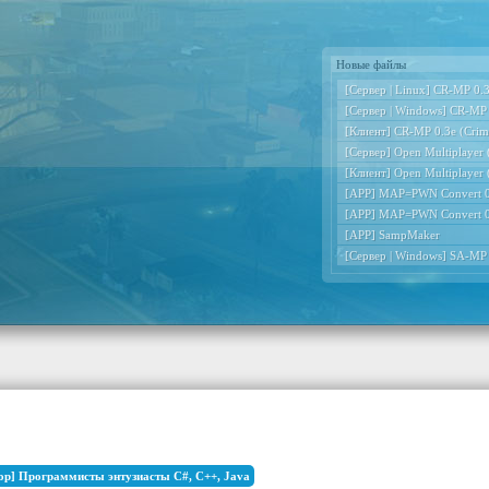
Новые файлы
[Сервер | Linux] CR-MP 0.3e
[Сервер | Windows] CR-MP 0
[Клиент] CR-MP 0.3e (Crimi
[Сервер] Open Multiplayer
[Клиент] Open Multiplayer
[APP] MAP=PWN Convert 0
[APP] MAP=PWN Convert 0
[APP] SampMaker
[Сервер | Windows] SA-MP
ор] Программисты энтузиасты C#, C++, Java