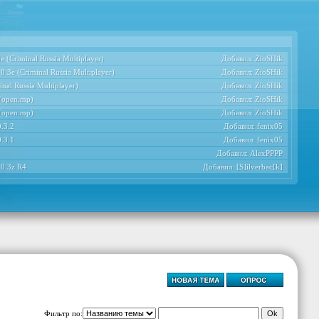
 (Criminal Russia Multiplayer)
Добавил:
ZioSHik
.3e (Criminal Russia Multiplayer)
Добавил:
ZioSHik
nal Russia Multiplayer)
Добавил:
ZioSHik
 (open.mp)
Добавил:
ZioSHik
 (open.mp)
Добавил:
ZioSHik
.3.2
Добавил:
fenix05
.3.1
Добавил:
fenix05
Добавил:
AlexPPPP
 0.3z R4
Добавил:
[S]ilverbac[k]
Фильтр по: