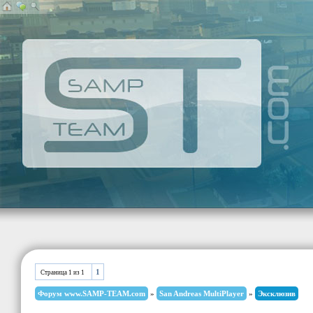
1
Страница
1
из
1
Форум www.SAMP-TEAM.com
»
San Andreas MultiPlayer
»
Эксклюзив