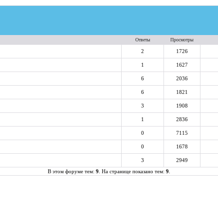
Ответы
Просмотры
2
1726
1
1627
6
2036
6
1821
3
1908
1
2836
0
7115
0
1678
3
2949
В этом форуме тем:
9
. На странице показано тем:
9
.