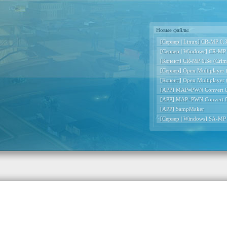
Новые файлы
[Сервер | Linux] CR-MP 0.3e
[Сервер | Windows] CR-MP 0
[Клиент] CR-MP 0.3e (Crimi
[Сервер] Open Multiplayer
[Клиент] Open Multiplayer
[APP] MAP=PWN Convert 0
[APP] MAP=PWN Convert 0
[APP] SampMaker
[Сервер | Windows] SA-MP