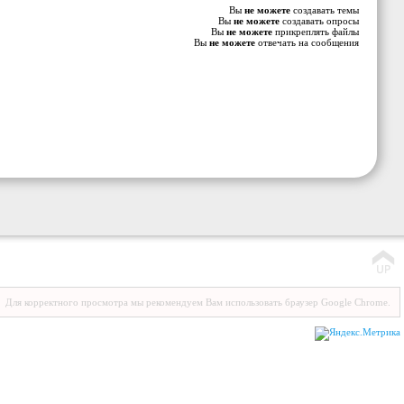
Вы
не можете
создавать темы
Вы
не можете
создавать опросы
Вы
не можете
прикреплять файлы
Вы
не можете
отвечать на сообщения
Для корректного просмотра мы рекомендуем Вам использовать браузер Google Chrome.