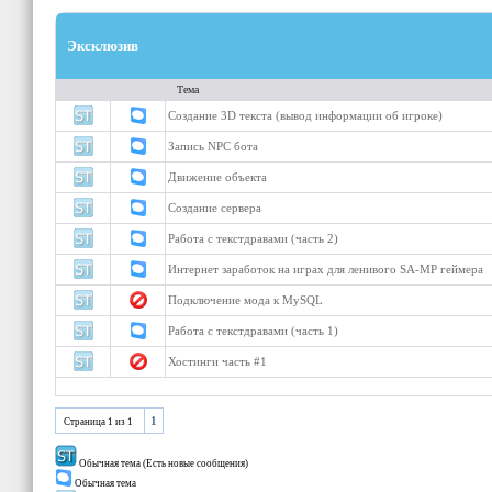
Эксклюзив
Тема
Создание 3D текста (вывод информации об игроке)
Запись NPC бота
Движение объекта
Создание сервера
Работа с текстдравами (часть 2)
Интернет заработок на играх для ленивого SA-MP геймера
Подключение мода к MySQL
Работа с текстдравами (часть 1)
Хостинги часть #1
1
Страница
1
из
1
Обычная тема (Есть новые сообщения)
Обычная тема