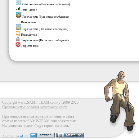
Обычная тема (Нет новых сообщений)
Тема - опрос
Горячая тема (Есть новые сообщения)
Важная тема
Горячая тема (Нет новых сообщений)
Горячая тема
Закрытая тема (Нет новых сообщений)
Закрытая тема
Copyright www.SAMP-TEAM.com (c) 2009-2026
Правила использования материалов сайта
При копировании материалов из нашего сайта
ссылка на www.SAMP-TEAM.com обязательна!
Нарушители правил будут строго наказаны!
Хостинг от
uCoz