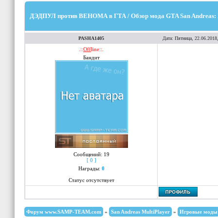
ДЭДПУЛ против ВЕНОМА в ГТА / Обзор мода GTA San Andreas:
PASHA1405
Дата: Пятница, 22.06.2018
.::
Off
line::.
Бандит
Сообщений:
19
[ 0 ]
Награды:
0
Статус отсутствует
Форум www.SAMP-TEAM.com
»
San Andreas MultiPlayer
»
Игровые моды