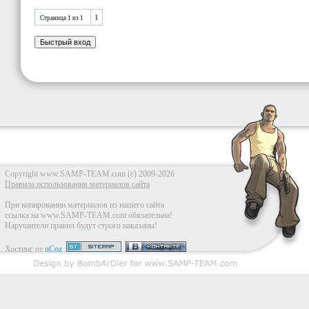
1
Страница
1
из
1
Copyright www.SAMP-TEAM.com (c) 2009-2026
Правила использования материалов сайта
При копировании материалов из нашего сайта
ссылка на www.SAMP-TEAM.com обязательна!
Нарушители правил будут строго наказаны!
Хостинг от
uCoz