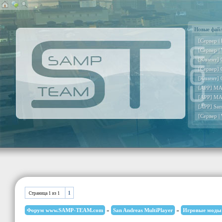
Новые фай
[Сервер |
[Сервер |
[Клиент] 
[Сервер] 
[Клиент] 
[APP] MA
[APP] MA
[APP] Sa
[Сервер |
1
Страница
1
из
1
Форум www.SAMP-TEAM.com
»
San Andreas MultiPlayer
»
Игровые моды