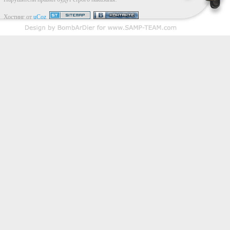
Хостинг от
uCoz