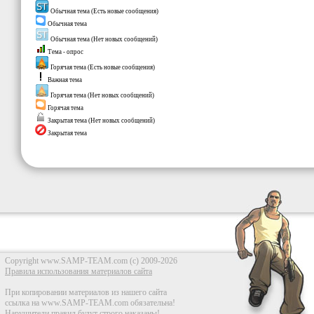
Обычная тема (Есть новые сообщения)
Обычная тема
Обычная тема (Нет новых сообщений)
Тема - опрос
Горячая тема (Есть новые сообщения)
Важная тема
Горячая тема (Нет новых сообщений)
Горячая тема
Закрытая тема (Нет новых сообщений)
Закрытая тема
Copyright www.SAMP-TEAM.com (c) 2009-2026
Правила использования материалов сайта
При копировании материалов из нашего сайта
ссылка на www.SAMP-TEAM.com обязательна!
Нарушители правил будут строго наказаны!