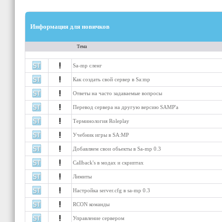
Информация для новичков
Тема
Важные темы
Sa-mp сленг
Как создать свой сервер в Sa:mp
Ответы на часто задаваемые вопросы
Перевод сервера на другую версию SAMP'a
Терминология Roleplay
Учебник игры в SA:MP
Добавляем свои обьекты в Sa-mp 0.3
Callback's в модах и скриптах
Лимиты
Настройка server.cfg в sa-mp 0.3
RCON команды
Управление сервером