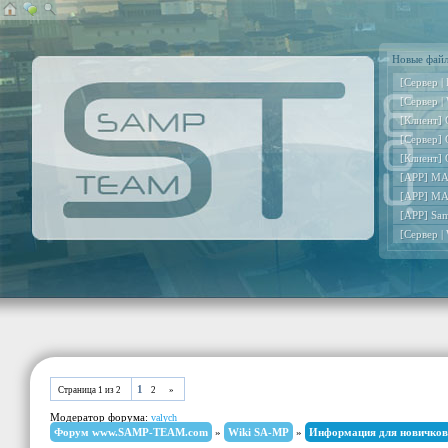
Новые фай
[Сервер |
[Сервер |
[Клиент] 
[Сервер] 
[Клиент] 
[APP] MA
[APP] MA
[APP] Sa
[Сервер |
1
Страница
1
из
2
2
»
Модератор форума:
valych
Форум www.SAMP-TEAM.com
»
Wiki SA-MP
»
Информация для новичков