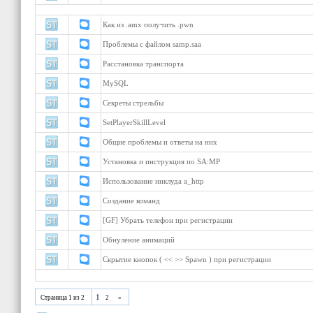
Темы форума
Как из .аmх получить .pwn
Проблемы с файлом samp.saa
Расстановка транспорта
MySQL
Секреты стрельбы
SetPlayerSkillLevel
Общие проблемы и ответы на них
Установка и инструкция по SA:MP
Использование инклуда a_http
Создание команд
[GF] Убрать телефон при регистрации
Обнуление анимаций
Скрытие кнопок ( << >> Spawn ) при регистрации
1
Страница
1
из
2
2
»