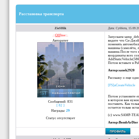
Расстановка транспорта
ZioSHik
Дата: Суббота, 15.09.2
.::
Off
line::.
Запускаем samp_debu
Авторитет
видите что Си-Джэй 
поменять автомобил
машины (самолёта, л
машина.После того к
координаты всех сох
AddStaticVehicle(586
Потом вставьте в Pu
Автор:sanek2920
Расскажу о еще одно
[FS]aCreateVehicle
Потом установите ег
в котором вам нужно
Сообщений:
831
поставить. Как тольк
[ 82 ]
остается только вст
Награды:
29
(с) www.SAMP-TEA
Статус отсутствует
Автор:BombArDier