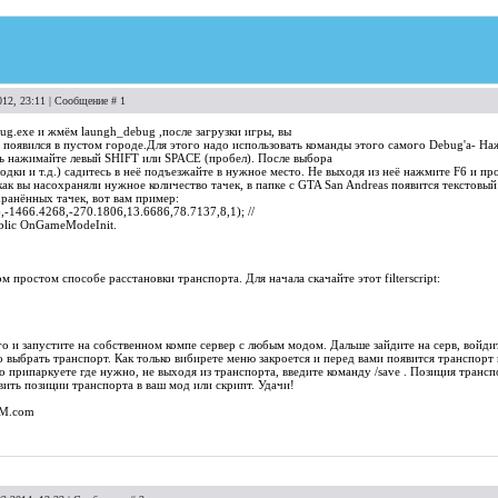
012, 23:11 | Сообщение #
1
g.exe и жмём laungh_debug ,после загрузки игры, вы
появился в пустом городе.Для этого надо использовать команды этого самого Debug'а- Наж
ь нажимайте левый SHIFT или SPACE (пробел). После выбора
одки и т.д.) садитесь в неё подъезжайте в нужное место. Не выходя из неё нажмите F6 и пр
ак вы насохраняли нужное количество тачек, в папке с GTA San Andreas появится текстовый
ранённых тачек, вот вам пример:
,-1466.4268,-270.1806,13.6686,78.7137,8,1); //
blic OnGameModeInit.
м простом способе расстановки транспорта. Для начала скачайте этот filterscript:
о и запустите на собственном компе сервер с любым модом. Дальше зайдите на серв, войди
 выбрать транспорт. Как только вибирете меню закроется и перед вами появится транспорт к
о припаркуете где нужно, не выходя из транспорта, введите команду /save . Позиция транспо
авить позиции транспорта в ваш мод или скрипт. Удачи!
M.com