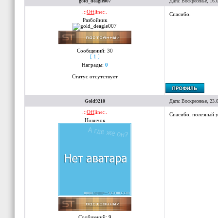
gold_deagle007
Дата: Воскресенье, 16.
.::
Off
line::.
Спасибо.
Разбойник
Сообщений:
30
[ 1 ]
Награды:
0
Статус отсутствует
Gold9210
Дата: Воскресенье, 23.
.::
Off
line::.
Спасибо, полезный 
Новичок
Сообщений:
9