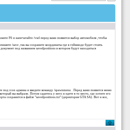
мите F6 и напечатайте /vsel перед вами появится выбор автомобиля ,чтобы
опишите /save ,так вы сохраните координаты где в гейммоде будет стоять
 документ под названием savedpositions в котором будут находиться
те под rcon админа и введите команду /spawnmenu . Перед вами появится меню
оторый вы выбрали. Потом садитесь у него и едете в то место, где хотите его
рта сохранится в файле "savedpositions.txt" (деректория GTA SA). Вот и все,