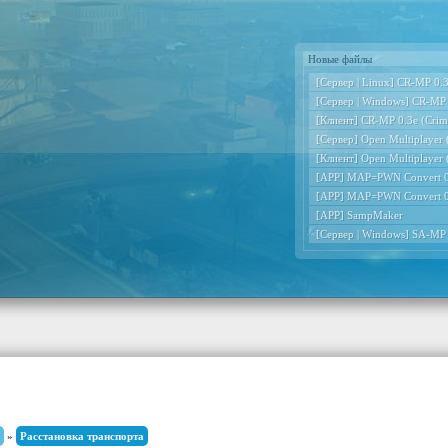
Новые файлы
[Сервер | Linux] CR-MP 0.3e
[Сервер | Windows] CR-MP 0
[Клиент] CR-MP 0.3e (Crimi
[Сервер] Open Multiplayer
[Клиент] Open Multiplayer
[APP] MAP=PWN Convert 0
[APP] MAP=PWN Convert 0
[APP] SampMaker
[Сервер | Windows] SA-MP
»
Расстановка транспорта