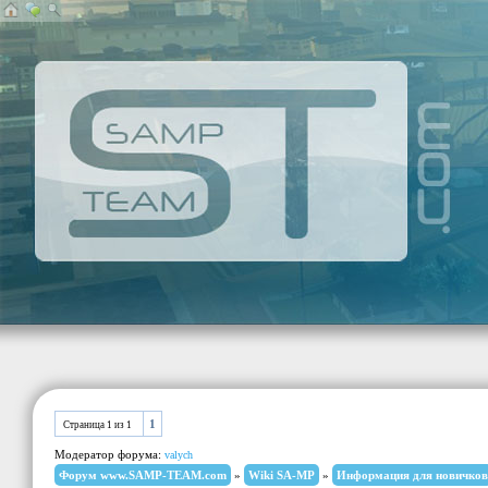
1
Страница
1
из
1
Модератор форума:
valych
Форум www.SAMP-TEAM.com
»
Wiki SA-MP
»
Информация для новичков