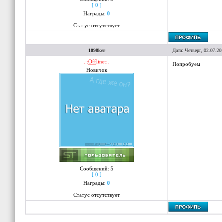
[ 0 ]
Награды:
0
Статус отсутствует
1098ker
Дата: Четверг, 02.07.2
.::
Off
line::.
Попробуем
Новичок
Сообщений:
5
[ 0 ]
Награды:
0
Статус отсутствует