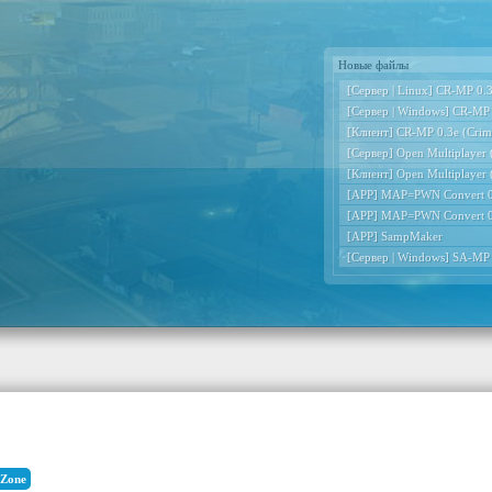
Новые файлы
[Сервер | Linux] CR-MP 0.3e
[Сервер | Windows] CR-MP 0
[Клиент] CR-MP 0.3e (Crimi
[Сервер] Open Multiplayer
[Клиент] Open Multiplayer
[APP] MAP=PWN Convert 0
[APP] MAP=PWN Convert 0
[APP] SampMaker
[Сервер | Windows] SA-MP
Zone