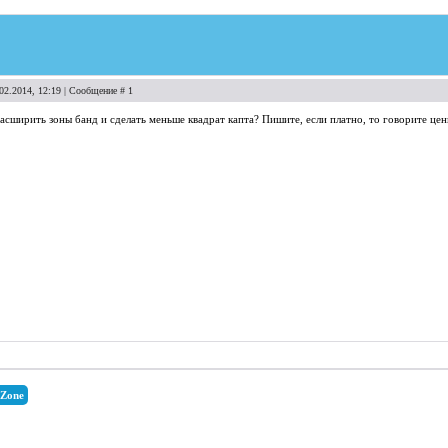
.02.2014, 12:19 | Сообщение #
1
сширить зоны банд и сделать меньше квадрат капта? Пишите, если платно, то говорите це
Zone