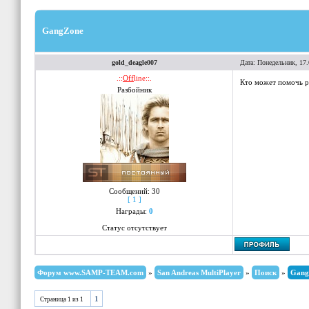
GangZone
gold_deagle007
Дата: Понедельник, 17
.::
Off
line::.
Кто может помочь ра
Разбойник
Сообщений:
30
[ 1 ]
Награды:
0
Статус отсутствует
Форум www.SAMP-TEAM.com
»
San Andreas MultiPlayer
»
Поиск
»
Gang
1
Страница
1
из
1