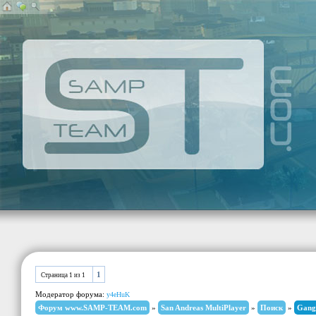
1
Страница
1
из
1
Модератор форума:
y4eHuK
Форум www.SAMP-TEAM.com
»
San Andreas MultiPlayer
»
Поиск
»
Gang