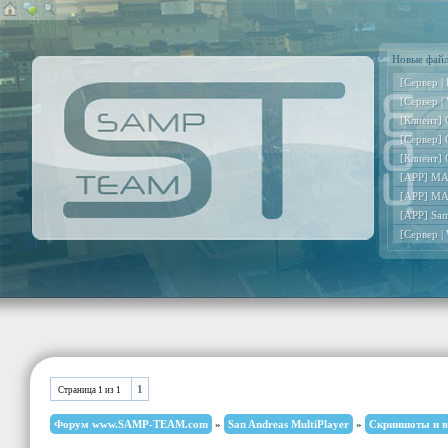
Новые фай
[Сервер |
[Сервер |
[Клиент] 
[Сервер] 
[Клиент] 
[APP] MA
[APP] MA
[APP] Sa
[Сервер |
1
Страница
1
из
1
Форум www.SAMP-TEAM.com
»
San Andreas MultiPlayer
»
Скриншоты и в