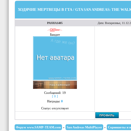
ХОДЯЧИЕ МЕРТВЕЦЫ В ГТА / GTA SAN ANDREAS: THE WAL
PASHA1405
Дата: Воскресенье, 11.12.
.::
Off
line::.
Бандит
Сообщений:
19
[ 0 ]
Награды:
0
Статус отсутствует
Форум www.SAMP-TEAM.com
»
San Andreas MultiPlayer
»
Скриншоты и в