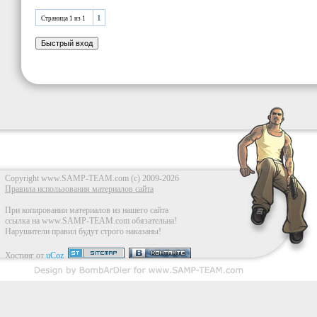
1
Страница
1
из
1
Copyright www.SAMP-TEAM.com (c) 2009-2026
Правила использования материалов сайта
При копировании материалов из нашего сайта
ссылка на www.SAMP-TEAM.com обязательна!
Нарушители правил будут строго наказаны!
Хостинг от
uCoz