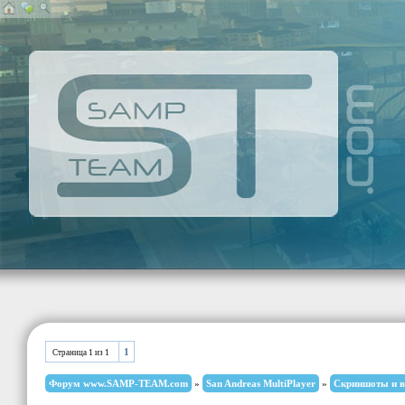
1
Страница
1
из
1
Форум www.SAMP-TEAM.com
»
San Andreas MultiPlayer
»
Скриншоты и в