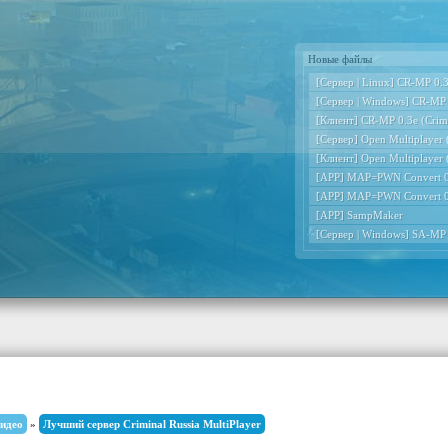
Новые файлы
[Сервер | Linux] CR-MP 0.3e
[Сервер | Windows] CR-MP 0
[Клиент] CR-MP 0.3e (Crimi
[Сервер] Open Multiplayer
[Клиент] Open Multiplayer
[APP] MAP=PWN Convert 0
[APP] MAP=PWN Convert 0
[APP] SampMaker
[Сервер | Windows] SA-MP
идео
»
Лучший сервер Criminal Russia MultiPlayer