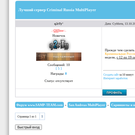
Лучший сервер Criminal Russia MultiPlayer
q2rTy°
Дата: Суббота, 13.10.2
.::
Off
line::.
Новичок
Прежде чем сделать
Криминальная Росси
недели,
с 12 по 19 о
Сообщений:
10
[ 5 ]
Награды:
0
Создать сайт
за 10 минут
Интернет заработок
Статус отсутствует
Форум www.SAMP-TEAM.com
»
San Andreas MultiPlayer
»
Скриншоты и в
1
Страница
1
из
1