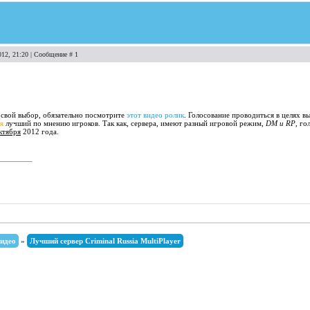
012, 21:20 | Сообщение #
1
 свой выбор, обязательно посмотрите
этот видео ролик
. Голосование проводиться в целях в
я
лучший по мнению игроков. Так как, сервера, имеют разный игровой режим,
DM и RP
, го
ктября
2012 года.
идео
»
Лучший сервер Criminal Russia MultiPlayer