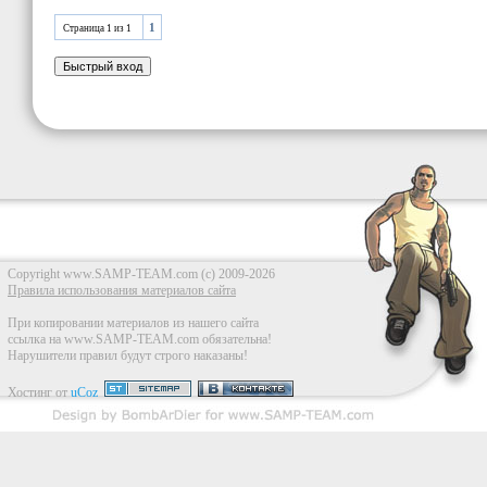
1
Страница
1
из
1
Copyright www.SAMP-TEAM.com (c) 2009-2026
Правила использования материалов сайта
При копировании материалов из нашего сайта
ссылка на www.SAMP-TEAM.com обязательна!
Нарушители правил будут строго наказаны!
Хостинг от
uCoz