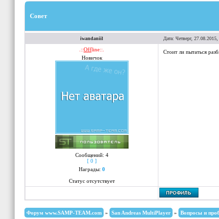
Совет
iwandaniil
Дата: Четверг, 27.08.2015
.::
Off
line::.
Стоит ли пытаться разб
Новичок
Сообщений:
4
[ 0 ]
Награды:
0
Статус отсутствует
Форум www.SAMP-TEAM.com
»
San Andreas MultiPlayer
»
Вопросы и про