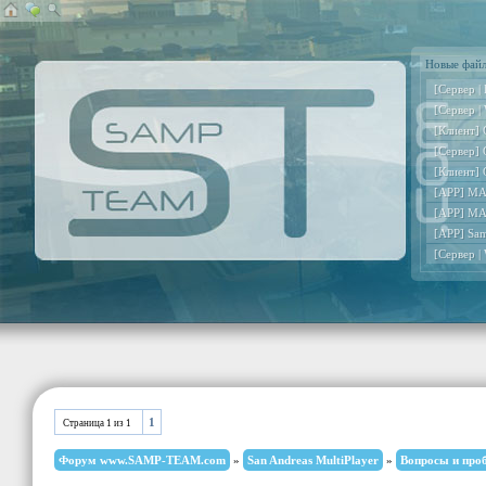
Новые фай
[Сервер |
[Сервер |
[Клиент] 
[Сервер] 
[Клиент] 
[APP] MA
[APP] MA
[APP] Sa
[Сервер |
1
Страница
1
из
1
Форум www.SAMP-TEAM.com
»
San Andreas MultiPlayer
»
Вопросы и про