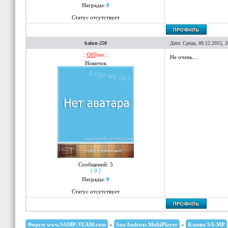
Награды:
0
Статус отсутствует
balun-250
Дата: Среда, 09.12.2015, 
.::
Off
line::.
Не очень....
Новичок
Сообщений:
5
[ 0 ]
Награды:
0
Статус отсутствует
Форум www.SAMP-TEAM.com
»
San Andreas MultiPlayer
»
Кланы SA-MP