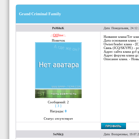
Grand Criminal Family
PoM4uK
Дата: Понедельник, 24.12.
.::
Off
line::.
Название клана/Тег кла
Новичок
Дата основания клана -
Owner/leader клана - [
Связь (ICQ/SKYPE) - 
Адрес сайтa клана gcf-g
Адрес форума клана gcf
Описание клана. - Нов
Сообщений:
2
[ 3 ]
Награды:
0
Статус отсутствует
SoNik))
Дата: Воскресенье, 19.07.