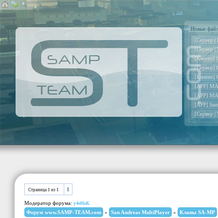
Новые фай
[Сервер |
[Сервер |
[Клиент] 
[Сервер] 
[Клиент] 
[APP] MA
[APP] MA
[APP] Sa
[Сервер |
1
Страница
1
из
1
Модератор форума:
y4eHuK
Форум www.SAMP-TEAM.com
»
San Andreas MultiPlayer
»
Кланы SA-MP