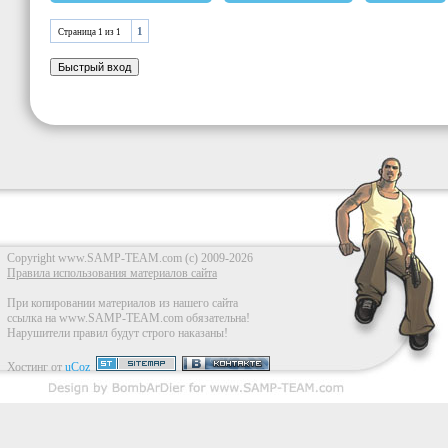
1
Страница
1
из
1
Copyright www.SAMP-TEAM.com (c) 2009-2026
Правила использования материалов сайта
При копировании материалов из нашего сайта
ссылка на www.SAMP-TEAM.com обязательна!
Нарушители правил будут строго наказаны!
Хостинг от
uCoz