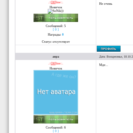
.::
Off
line::.
Не очень
Новичок
Сообщений:
5
[ 0 ]
Награды:
0
Статус отсутствует
апра
Дата: Воскресенье, 18.10.
.::
Off
line::.
Мде...
Новичок
Сообщений:
6
[ 0 ]