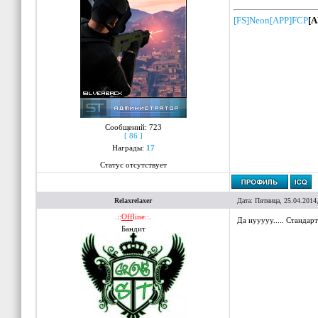
[FS]Neon
[APP]FCP
[A
Сообщений:
723
[ 86 ]
Награды:
17
Статус отсутствует
Relaxrelaxer
Дата: Пятница, 25.04.2014
.::
Off
line::.
Да нууууу..... Стандар
Бандит