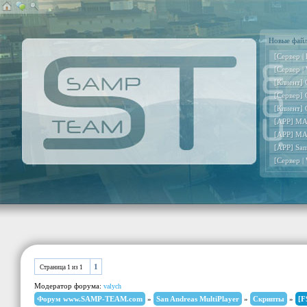
Новые фай
[Сервер |
[Сервер |
[Клиент] 
[Сервер] 
[Клиент] 
[APP] MA
[APP] MA
[APP] Sa
[Сервер |
1
Страница
1
из
1
Модератор форума:
valych
Форум www.SAMP-TEAM.com
»
San Andreas MultiPlayer
»
Скрипты
»
[F