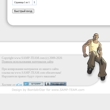
1
Страница
1
из
1
Copyright www.SAMP-TEAM.com (c) 2009-2026
Правила использования материалов сайта
При копировании материалов из нашего сайта
ссылка на www.SAMP-TEAM.com обязательна!
Нарушители правил будут строго наказаны!
Хостинг от
uCoz