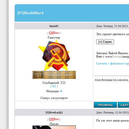
[FS]HealthBar4
fenix05
Дата: Четверг, 11.04.2013
.::
Off
line::.
Это скрипт цветного хе
Гангстер
Авторы: Baked-Banana
Взят с www
[точка]
sam
Скачать с файлового а
Alien Brickman [vk.com/alie
Сообщений:
151
[ 62 ]
Награды:
4
Статус отсутствует
[S]ilverbac[k]
Дата: Пятница, 12.04.2013
.::
Off
line::.
Ох уж этот samp-pawn
Пахан