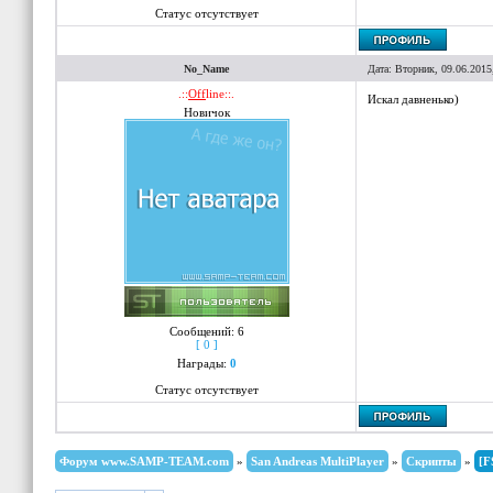
Статус отсутствует
No_Name
Дата: Вторник, 09.06.2015
.::
Off
line::.
Искал давненько)
Новичок
Сообщений:
6
[ 0 ]
Награды:
0
Статус отсутствует
Форум www.SAMP-TEAM.com
»
San Andreas MultiPlayer
»
Скрипты
»
[F