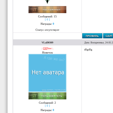
Сообщений:
15
[ 0 ]
Награды:
0
Статус отсутствует
VLaD0309
Дата: Воскресенье, 24.05.
.::
Off
line::.
dfgdfg
Новичок
Сообщений:
2
[ 0 ]
Награды:
0