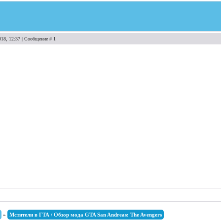
018, 12:37 | Сообщение #
1
»
Мстители в ГТА / Обзор мода GTA San Andreas: The Avengers