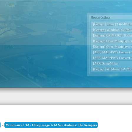
Новые файлы
[Сервер | Linux] CR-MP 0.3e
[Сервер | Windows] CR-MP 0
[Клиент] CR-MP 0.3e (Crimi
[Сервер] Open Multiplayer
[Клиент] Open Multiplayer
[APP] MAP=PWN Convert 0
[APP] MAP=PWN Convert 0
[APP] SampMaker
[Сервер | Windows] SA-MP
»
Мстители в ГТА / Обзор мода GTA San Andreas: The Avengers