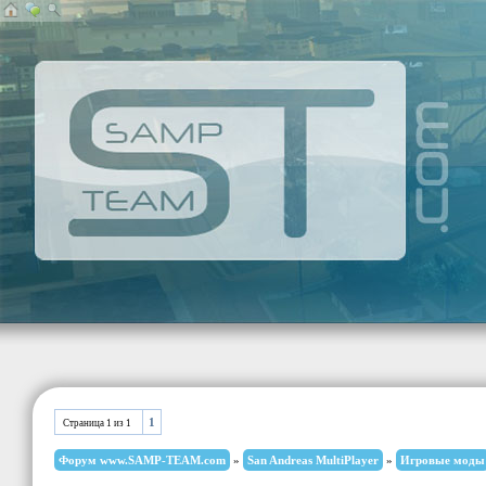
1
Страница
1
из
1
Форум www.SAMP-TEAM.com
»
San Andreas MultiPlayer
»
Игровые моды