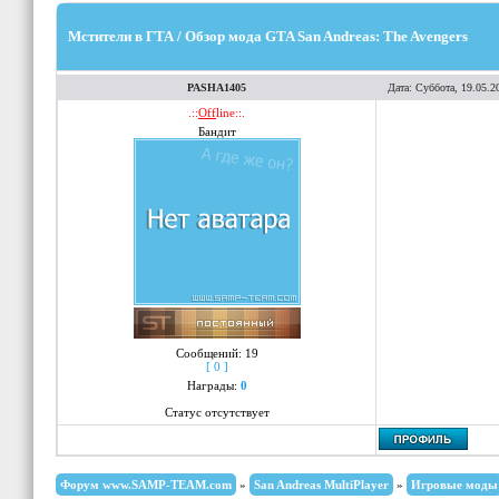
Мстители в ГТА / Обзор мода GTA San Andreas: The Avengers
PASHA1405
Дата: Суббота, 19.05.2
.::
Off
line::.
Бандит
Сообщений:
19
[ 0 ]
Награды:
0
Статус отсутствует
Форум www.SAMP-TEAM.com
»
San Andreas MultiPlayer
»
Игровые моды