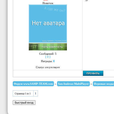
:D
Новичок
Сообщений:
5
[ 0 ]
Награды:
0
Статус отсутствует
Форум www.SAMP-TEAM.com
»
San Andreas MultiPlayer
»
Игровые моды
1
Страница
1
из
1