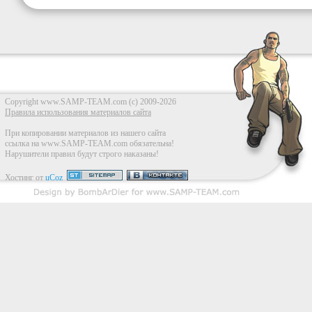
Copyright www.SAMP-TEAM.com (c) 2009-2026
Правила использования материалов сайта
При копировании материалов из нашего сайта
ссылка на www.SAMP-TEAM.com обязательна!
Нарушители правил будут строго наказаны!
Хостинг от
uCoz