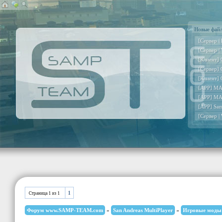
Новые фай
[Сервер |
[Сервер |
[Клиент] 
[Сервер] 
[Клиент] 
[APP] MA
[APP] MA
[APP] Sa
[Сервер |
1
Страница
1
из
1
Форум www.SAMP-TEAM.com
»
San Andreas MultiPlayer
»
Игровые моды