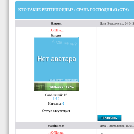
КТО ТАКИЕ РЕПТИЛОИДЫ? / СРАНЬ ГОСПОДНЯ #3 (GTA)
Патрик
Дата: Воскресенье, 24.04.
.::
Off
line::.
Бандит
Сообщений:
16
[ 4 ]
Награды:
0
Статус отсутствует
marcinkenas
Дата: Понедельник, 16.05.
.::
Off
line::.