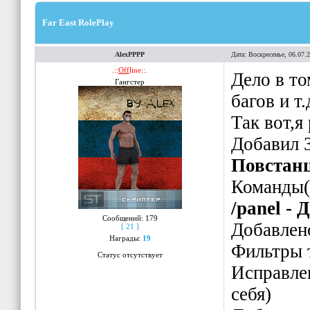
Far East RolePlay
AlexPPPP
Дата: Воскресенье, 06.07.
.::
Off
line::.
Дело в то
Гангстер
багов и т.
Так вот,я
Добавил 
Повстанц
Команды(
/panel - 
Сообщений:
179
Добавлено 
[ 21 ]
Награды:
19
Фильтры 
Статус отсутствует
Исправлен
себя)