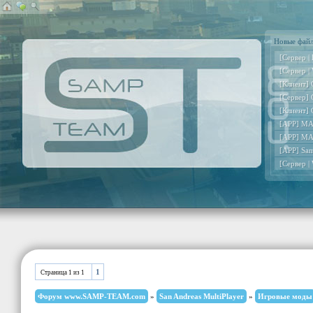
Новые фай
[Сервер |
[Сервер |
[Клиент] 
[Сервер] 
[Клиент] 
[APP] MA
[APP] MA
[APP] Sa
[Сервер |
1
Страница
1
из
1
Форум www.SAMP-TEAM.com
»
San Andreas MultiPlayer
»
Игровые моды