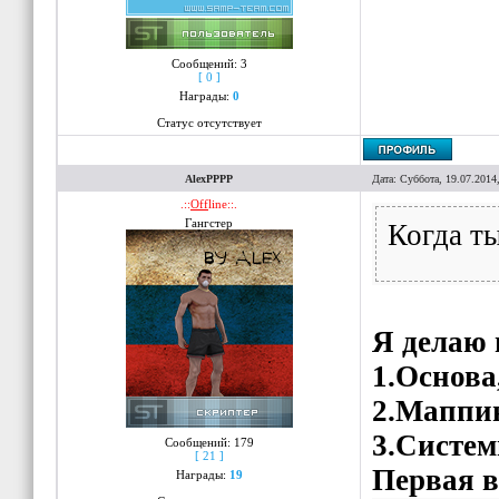
Сообщений:
3
[ 0 ]
Награды:
0
Статус отсутствует
AlexPPPP
Дата: Суббота, 19.07.2014
.::
Off
line::.
Гангстер
Когда т
Я делаю 
1.Основа
2.Маппи
3.Систе
Сообщений:
179
[ 21 ]
Первая в
Награды:
19