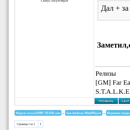
Статус отсутствует
Дал + за
Заметил
Релизы
[GM] Far Ea
S.T.A.L.K.E
Форум www.SAMP-TEAM.com
»
San Andreas MultiPlayer
»
Игровые моды
1
Страница
1
из
1