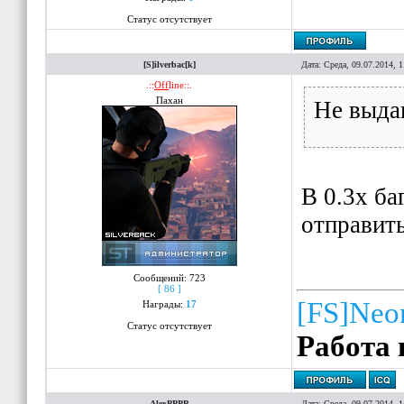
Статус отсутствует
[S]ilverbac[k]
Дата: Среда, 09.07.2014, 
.::
Off
line::.
Пахан
Не выда
В 0.3x ба
отправить
Сообщений:
723
[ 86 ]
[FS]Neo
Награды:
17
Статус отсутствует
Работа 
AlexPPPP
Дата: Среда, 09.07.2014, 