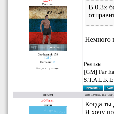
.::
Off
line::.
Гангстер
В 0.3x б
отправит
Немного п
Сообщений:
179
[ 21 ]
Награды:
19
Релизы
Статус отсутствует
[GM] Far Ea
S.T.A.L.K.E
sany9494
Дата: Пятница, 18.07.2014
.::
Off
line::.
Когда ты
Бандит
Я хочу п