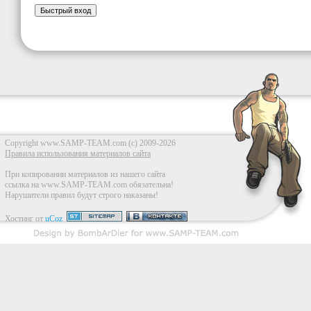
Copyright www.SAMP-TEAM.com (c) 2009-2026
Правила использования материалов сайта
При копировании материалов из нашего сайта
ссылка на www.SAMP-TEAM.com обязательна!
Нарушители правил будут строго наказаны!
Хостинг от
uCoz