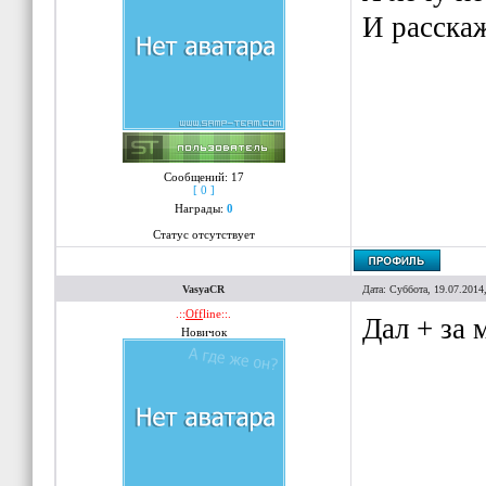
И расскаж
Сообщений:
17
[ 0 ]
Награды:
0
Статус отсутствует
VasyaCR
Дата: Суббота, 19.07.2014
.::
Off
line::.
Дал + за 
Новичок