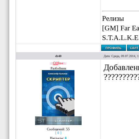
Релизы
[GM] Far Ea
S.T.A.L.K.E
dr40
Дата: Среда, 09.07.2014, 
.::
Off
line::.
Добавлены
Разбойник
?????????
Сообщений:
55
[ 0 ]
Награды:
0