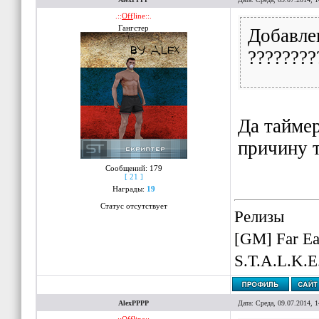
.::
Off
line::.
Гангстер
Добавлен
????????
Да таймер
причину т
Сообщений:
179
[ 21 ]
Награды:
19
Статус отсутствует
Релизы
[GM] Far Ea
S.T.A.L.K.E
AlexPPPP
Дата: Среда, 09.07.2014, 