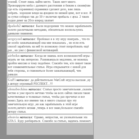
усилий. Стоит лишь найти место. Таких мест много.
Провоцируем моба с далекого расстояния и бежим к своим(там
где есть охранники) охранники сделают дело, вам лишь
собрать. хорошие вещи на аукцион по низкой цене, вот и все. Я
за сутки собирал так до 50 г включая прибыль с аука. 2 таких
ходки денег на 20лэ вперед хватает
dpakoh2
написал:
Были подозрения что можно зарабатывать
золото различными методами, обязательно воспользуюсь
данными знаниями.
sergeyzol
написал:
Пробовал я в эту игру поиграть , что-то
не особо захватывающей она мне показалась , но если есть
способ заработать на ней то возможно стоит попробовать ещё
раз , но уже с финансовой мотивацией.
airbokn
написал:
Когда не знаешь всех возможностей игры -
играть не так интересно. Развиваешься медленно, не можешь
пройти миссию и тому подобное. Спасибо тем, кто пишет такие
вот ознакомительные статьи. Игра открывается с новой для
тебя стороны, и становиться более захватывающей, чем
раньше.
GuFi
написал:
да действительно WarCraft игруха высшая ,ну
а автору огромный РЕСПЕКТ...!!!
alenabockina
написал:
Статья просто замечательная ,сказать
честно я уже просто мечтаю чтобы на всех сайтах писали такие
качественные и толковые статьи, чтобы раз прочитал и все
понял.Здесь все именно так я много слышал про эту
замечательную игру ,но как зарабатывать в этой игре
золото,ничего незнав ,теперь я все знаю,большое спасибо
автору статьи.
alonvia
написал:
Однако, непростая, но увлекательная эта
GTA 5. Буду разбираться. Спасибо за статью, надеюсь поможет.