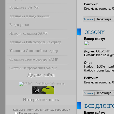
Рейтинг:
Введение в SA-MP
Кількість голосів: 
Установка и подключение
| Переходів: 
Розваги
Видео уроки
OLSONY
История создания SAMP
Банер сайту:
Установка Filterscript'та на сервер
Установка Gamemode на сервер
Додав:
OLSONY
E-mail:
klan1234@m
Создание своего сервера SAMP
Опис:
Набор 100% раб
Системные требования SA-MP
Лаборатории Каспер
Друзья сайта
Рейтинг:
Кількість голосів: 
| Переходів: 
Розваги
Интерестно знать
ВСЕ ДЛЯ ІГ
Как вы относитесь к RolePlay серверам?
Банер сайту:
Положительно