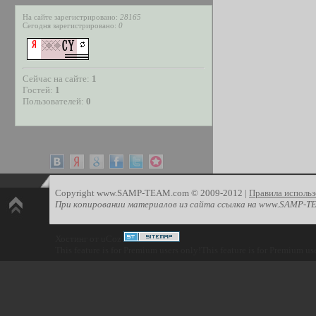
На сайте зарегистрировано:
28165
Сегодня зарегистрировано:
0
Сейчас на сайте:
1
Гостей:
1
Пользователей:
0
Copyright www.SAMP-TEAM.com © 2009-2012 |
Правила использ
При копировании материалов из сайта ссылка на www.SAMP-T
Хостинг от
uCoz
This feature is for Premium users only!
This feature is for Premium us