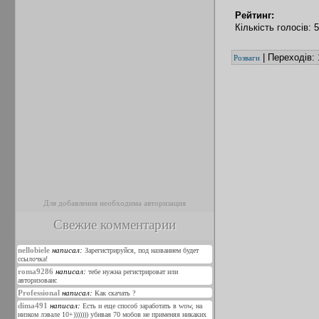
Рейтинг:
Кількість голосів: 
| Переходів: 
Розваги
Для добавления необходима авторизация
Свежие комментарии
nellobiele
написал:
Зарегистрируйся, под названием будет
ссылочка!
roma9286
написал:
тебе нужна регистрироват или
авторизоваис
Professional
написал:
Как скачать ?
dima491
написал:
Есть и еще способ заработать в wow, на
низком лэвале 10+))))))) убивая 70 мобов не применяя никаких