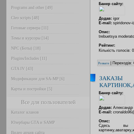
Банер сайту:
Programs and other [49]
Cleo scripts [48]
Додав:
igor
E-mail:
spiridonov-i
Готовые сервера [11]
Опис:
trebuetsya moderato
Темы и курсоры [14]
Рейтинг:
NPC (Боты) [18]
Кількість голосів: 
Plugins/Includes [11]
| Переходів: 
Розваги
GTA IV [43]
ЗАКАЗЫ
Модификации для SA-MP [6]
КАРТИНОК,
Карты и постройки [5]
Банер сайту:
Все для пользователей
Додав:
Александр
E-mail:
cronaldo96@
Каталог кланов
Опис:
Юзербары GTA и SAMP
Сдесь вы 
картинку,аватарку
Видео архив сайта