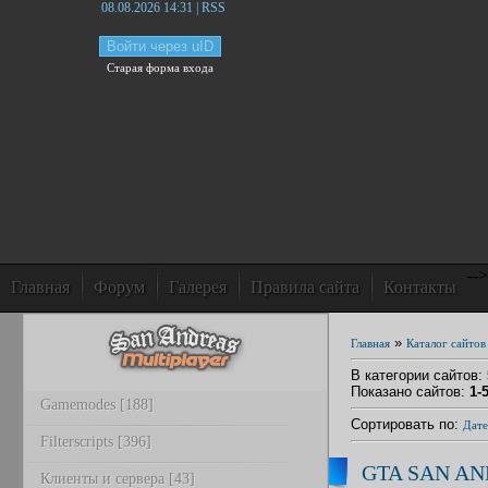
08.08.2026 14:31 | RSS
Войти через uID
Старая форма входа
-->
Главная
Форум
Галерея
Правила сайта
Контакты
»
Главная
Каталог сайтов
В категории сайтов
:
Показано сайтов
:
1-
Gamemodes [188]
Сортировать по
:
Дате
Filterscripts [396]
GTA SAN A
Клиенты и сервера [43]