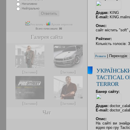
Негативно
Нейтрально
Додав:
KING
E-mail:
KING.malin
·
Архив опросов
Результаты
Опис:
Всего голосовало:
86
сайт містить "soft" 
Галерея сайта
Рейтинг:
Кількість голосів: 
| Переходів: 
Розваги
УКРАЇНСЬКИ
[
]
[
]
Заставки
Заставки
TACTICAL O
TERROR
Банер сайту:
[
]
[
]
Заставки
Заставки
Додав:
doctor_cala
E-mail:
doctor_cala
Чат
Опис:
На сайті ви знайд
відео про гру Tactic