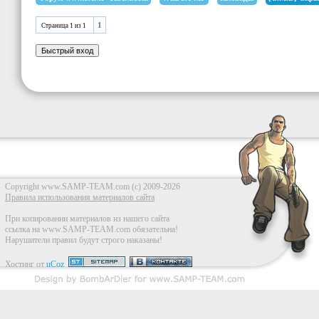
SendClie
1
включены
Страница
1
из
1
return
1
;
}
if
(
strcmp
(
{
ShowPlay
SendClie
return
1
;
Copyright www.SAMP-TEAM.com (c) 2009-2026
Правила использования материалов сайта
}
При копировании материалов из нашего сайта
ссылка на www.SAMP-TEAM.com обязательна!
Нарушители правил будут строго наказаны!
Хостинг от
uCoz