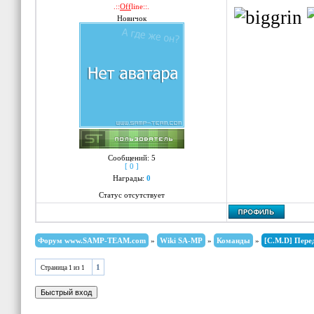
.::
Off
line::.
Новичок
tm
if
(!
/givecas
}
Сообщений:
5
mon
[ 0 ]
Награды:
0
Статус отсутствует
if
(
Форум www.SAMP-TEAM.com
»
Wiki SA-MP
»
Команды
»
[C.M.D] Пере
1
Страница
1
из
1
play
i