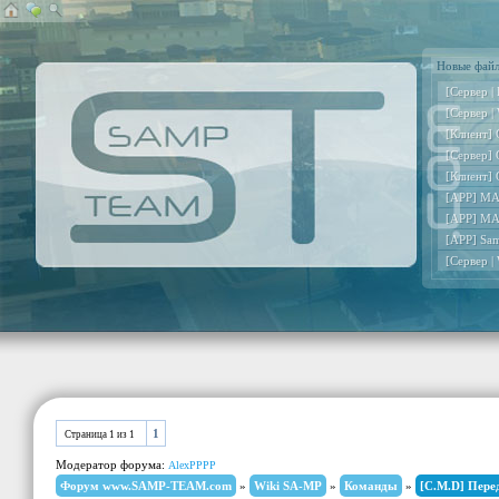
Новые фай
[Сервер |
[Сервер |
[Клиент] 
[Сервер] 
[Клиент] 
[APP] MA
[APP] MA
[APP] Sa
[Сервер |
1
Страница
1
из
1
Модератор форума:
AlexPPPP
Форум www.SAMP-TEAM.com
»
Wiki SA-MP
»
Команды
»
[C.M.D] Пере