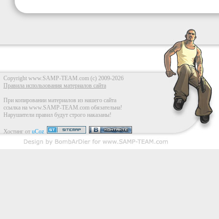
for
$%d."
,
gi
for
Copyright www.SAMP-TEAM.com (c) 2009-2026
Правила использования материалов сайта
%d)."
,
mo
При копировании материалов из нашего сайта
ссылка на www.SAMP-TEAM.com обязательна!
Нарушители правил будут строго наказаны!
pri
Хостинг от
uCoz
playerid
,
e
"*Непра