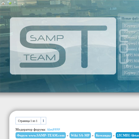
Новые фай
[Сервер |
[Сервер |
[Клиент] 
[Сервер] 
[Клиент] 
[APP] MA
[APP] MA
[APP] Sa
[Сервер |
1
Страница
1
из
1
Модератор форума:
AlexPPPP
Форум www.SAMP-TEAM.com
»
Wiki SA-MP
»
Команды
»
[ZCMD] /deta