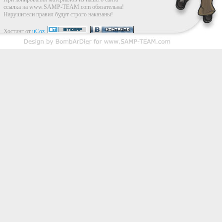
ссылка на www.SAMP-TEAM.com обязательна!
Нарушители правил будут строго наказаны!
Хостинг от
uCoz