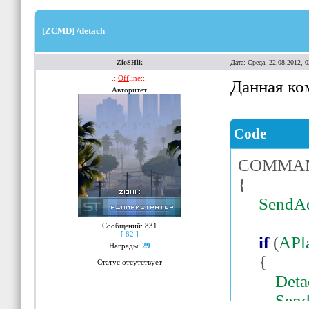
[ZCMD] /detach
ZioSHik
Дата: Среда, 22.08.2012, 
.::
Off
line::.
Данная ко
Авторитет
Code
COMMA
{
SendA
Сообщений:
831
[ 82 ]
if
(
APl
Награды:
29
{
Статус отсутствует
Deta
Send