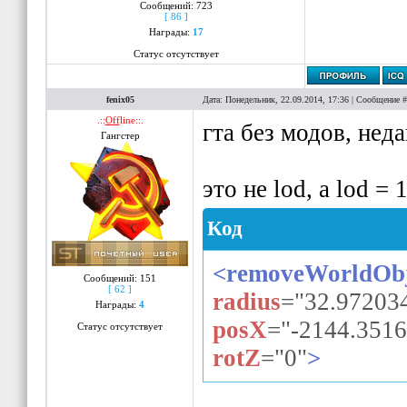
Сообщений:
723
[ 86 ]
Награды:
17
Статус отсутствует
fenix05
Дата: Понедельник, 22.09.2014, 17:36 | Сообщение 
.::
Off
line::.
гта без модов, нед
Гангстер
это не lod, а lod = 
Код
<removeWorldObj
Сообщений:
151
[ 62 ]
radius
=
"32.97203
Награды:
4
posX
=
"-2144.3516
Статус отсутствует
rotZ
=
"0"
>