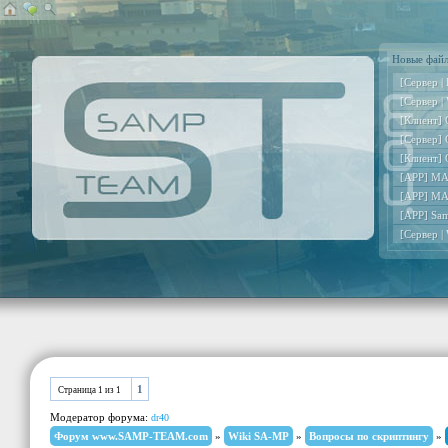
Новые фай
[Сервер |
[Сервер |
[Клиент] 
[Сервер] 
[Клиент] 
[APP] MA
[APP] MA
[APP] Sa
[Сервер |
1
Страница
1
из
1
Модератор форума:
dr40
Форум www.SAMP-TEAM.com
»
Wiki SA-MP
»
Вопросы по скриптингу
»