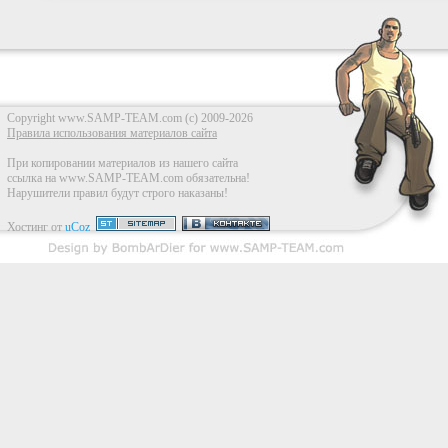
Copyright www.SAMP-TEAM.com (c) 2009-2026
Правила использования материалов сайта
При копировании материалов из нашего сайта
ссылка на www.SAMP-TEAM.com обязательна!
Нарушители правил будут строго наказаны!
Хостинг от
uCoz