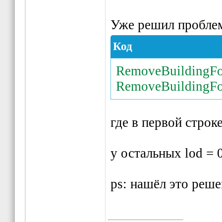
Уже решил проблем
Код
RemoveBuildingFo
RemoveBuildingFo
где в первой строке
у остальных lod = 
ps: нашёл это реше