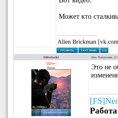
Вот видео:
Может кто сталкив
Alien Brickman [vk.co
[S]ilverbac[k]
Дата: Понедельник, 22.
.::
Off
line::.
Это не о
Пахан
изменен
[FS]Ne
Работа