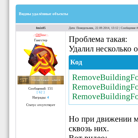
Видны удалённые объекты
fenix05
Дата: Понедельник, 22.09.2014, 13:12 | Сообщение 
.::
Off
line::.
Проблема такая:
Гангстер
Удалил несколько 
Код
RemoveBuildingFo
RemoveBuildingFo
Сообщений:
151
[ 62 ]
RemoveBuildingFo
Награды:
4
Статус отсутствует
Но при движении м
сквозь них.