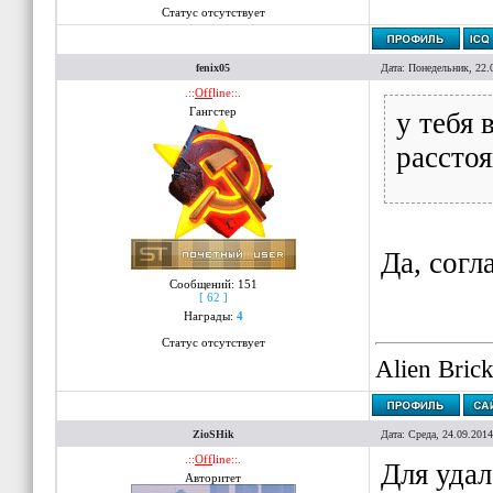
Статус отсутствует
fenix05
Дата: Понедельник, 22.
.::
Off
line::.
Гангстер
у тебя
расстоя
Да, согл
Сообщений:
151
[ 62 ]
Награды:
4
Статус отсутствует
Alien Bric
ZioSHik
Дата: Среда, 24.09.201
.::
Off
line::.
Для удал
Авторитет