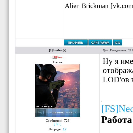
Alien Brickman [vk.co
[S]ilverbac[k]
Дата: Понедельник, 22.
.::
Off
line::.
Ну я име
Пахан
отобража
LOD'ов н
[FS]Ne
Работа
Сообщений:
723
[ 86 ]
Награды:
17