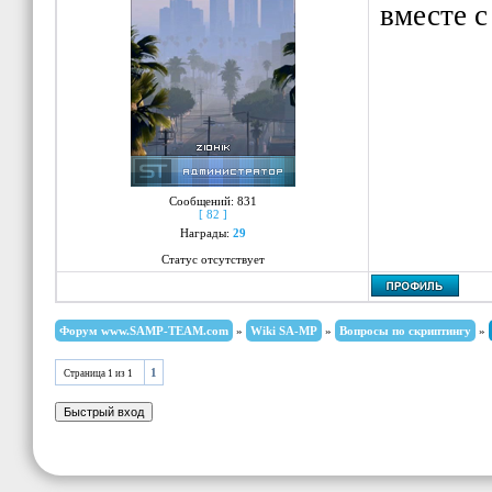
вместе с
Сообщений:
831
[ 82 ]
Награды:
29
Статус отсутствует
Форум www.SAMP-TEAM.com
»
Wiki SA-MP
»
Вопросы по скриптингу
»
1
Страница
1
из
1