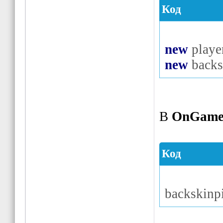
ShowP
Код
трека"
,
"В
все!!!\n\n
new
playe
}
new
backs
}
}
В
OnGame
Код
backskinp