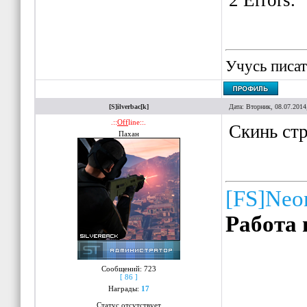
2 Errors.
Учусь писат
[S]ilverbac[k]
Дата: Вторник, 08.07.2014
.::
Off
line::.
Скинь ст
Пахан
[FS]Neo
Работа 
Сообщений:
723
[ 86 ]
Награды:
17
Статус отсутствует