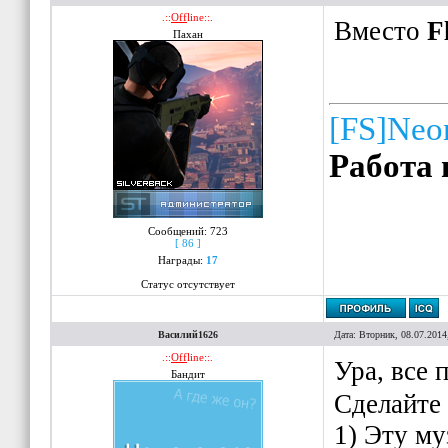
.::
Off
line::.
Вместо
F
Пахан
[FS]Neo
Работа 
Сообщений:
723
[ 86 ]
Награды:
17
Статус отсутствует
Василий1626
Дата: Вторник, 08.07.2014
.::
Off
line::.
Ура, все 
Бандит
Сделайте 
1) Эту му