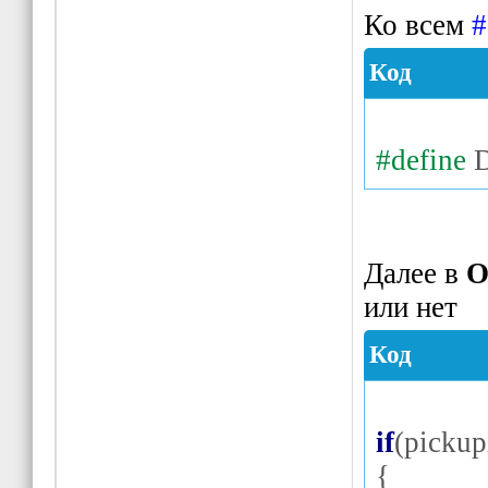
Ко всем
#
Код
#define
D
Далее в
O
или нет
Код
if
(
picku
{