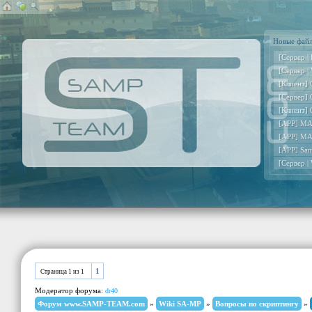
Новые фай
[Сервер |
[Сервер |
[Клиент] 
[Сервер] 
[Клиент] 
[APP] MA
[APP] MA
[APP] Sa
[Сервер |
1
Страница
1
из
1
Модератор форума:
dr40
Форум www.SAMP-TEAM.com
»
Wiki SA-MP
»
Вопросы по скриптингу
»