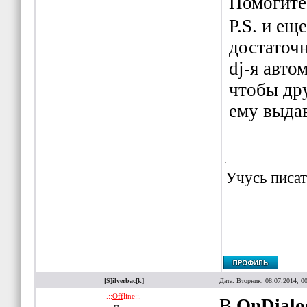
Помогите
P.S. и ещ
достаточн
dj-я авто
чтобы дру
ему выдав
Учусь писат
[S]ilverbac[k]
Дата: Вторник, 08.07.2014, 0
.::
Off
line::.
В
OnDialo