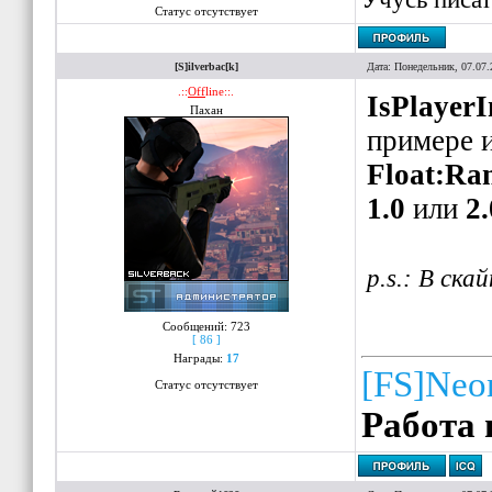
Статус отсутствует
[S]ilverbac[k]
Дата: Понедельник, 07.07.
.::
Off
line::.
IsPlayer
Пахан
примере и
Float:Ra
1.0
или
2.
p.s.: В ска
Сообщений:
723
[ 86 ]
Награды:
17
[FS]Neo
Статус отсутствует
Работа 