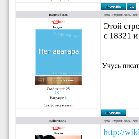
Василий1626
Дата: Вторник, 08.07.2014
.::
Off
line::.
Этой стро
Бандит
с 18321 и
Учусь писат
Сообщений:
25
[ 0 ]
Награды:
0
Статус отсутствует
[S]ilverbac[k]
Дата: Вторник, 08.07.2014
.::
Off
line::.
http://wi
Пахан