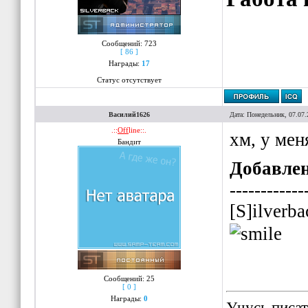
Сообщений:
723
[ 86 ]
Награды:
17
Статус отсутствует
Василий1626
Дата: Понедельник, 07.07.
.::
Off
line::.
хм, у мен
Бандит
Добавле
------------
[S]ilverb
Сообщений:
25
[ 0 ]
Награды:
0
Учусь писат