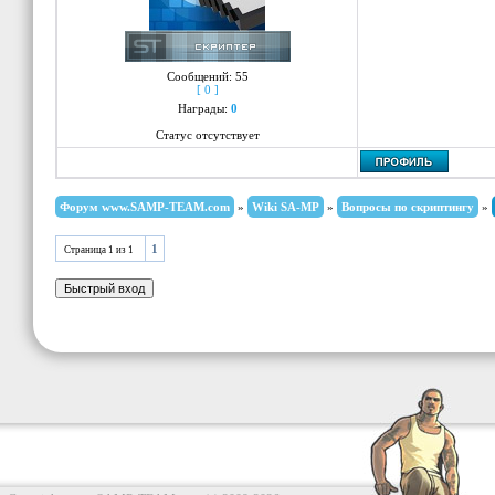
Сообщений:
55
[ 0 ]
Награды:
0
Статус отсутствует
Форум www.SAMP-TEAM.com
»
Wiki SA-MP
»
Вопросы по скриптингу
»
1
Страница
1
из
1