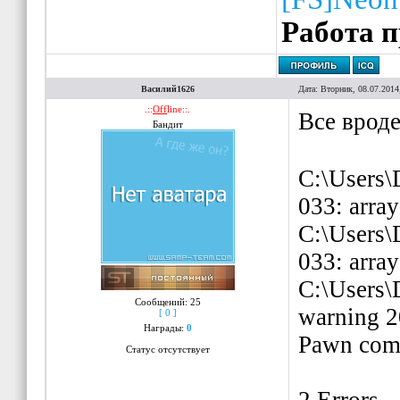
{
SetPlayer
Работа 
playerdj
[
p
dj
=
false
;
Василий1626
Дата: Вторник, 08.07.2014
}
.::
Off
line::.
Все вроде
Бандит
C:\Users\
033: array
C:\Users\
033: array
C:\Users\
Сообщений:
25
warning 2
[ 0 ]
Награды:
0
Pawn comp
Статус отсутствует