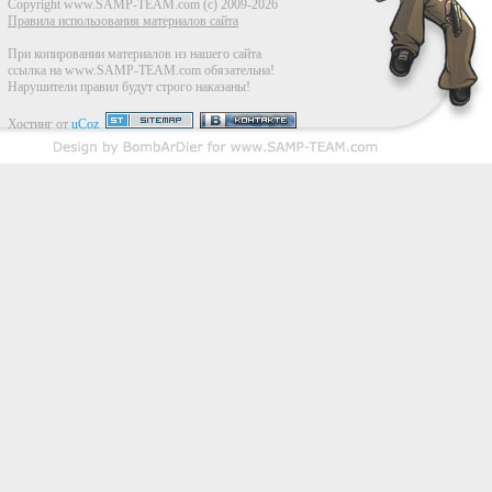
Copyright www.SAMP-TEAM.com (c) 2009-2026
Правила использования материалов сайта
При копировании материалов из нашего сайта
ссылка на www.SAMP-TEAM.com обязательна!
Нарушители правил будут строго наказаны!
Хостинг от
uCoz