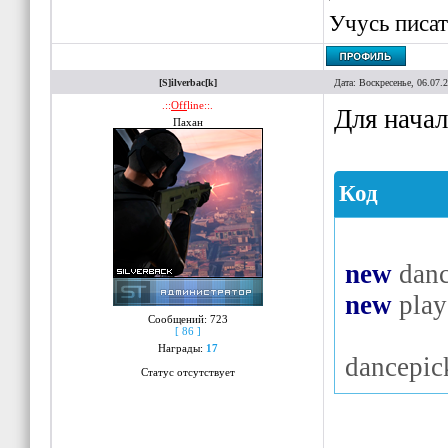
Учусь писат
[S]ilverbac[k]
Дата: Воскресенье, 06.07.
.::
Off
line::.
Для начал
Пахан
Код
new
danc
new
play
Сообщений:
723
[ 86 ]
Награды:
17
dancepi
Статус отсутствует