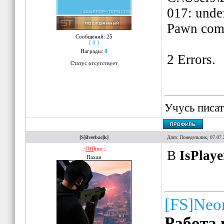
017: unde
Pawn comp
Сообщений:
25
[ 0 ]
Награды:
0
2 Errors.
Статус отсутствует
Учусь писат
[S]ilverbac[k]
Дата: Понедельник, 07.07.
.::
Off
line::.
В
IsPlay
Пахан
[FS]Neo
Работа 