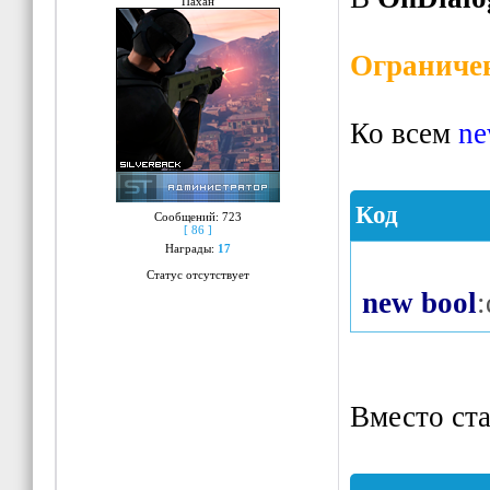
Пахан
Ограничен
Ко всем
n
Код
Сообщений:
723
[ 86 ]
Награды:
17
Статус отсутствует
new
bool
:
Вместо ст