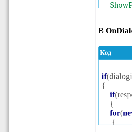
ShowP
трека"
,
"
все!!!\n\
В
OnDial
}
}
Код
if
(
dialog
{
if
(
resp
{
for
(
n
{
if
(
IsP