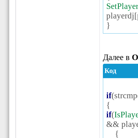
SetPlaye
playerdj
[
}
Далее в
O
Код
if
(
strcmp
{
if
(
IsPlay
&&
play
{