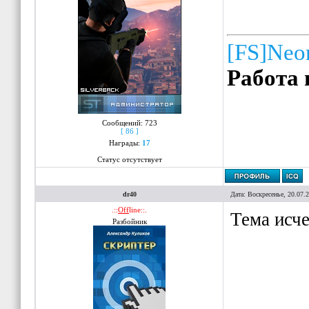
[FS]Neo
Работа 
Сообщений:
723
[ 86 ]
Награды:
17
Статус отсутствует
dr40
Дата: Воскресенье, 20.07.
.::
Off
line::.
Тема исче
Разбойник