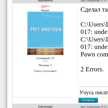
Василий1626
Дата: Понедельник, 07.07.
.::
Off
line::.
Сделал та
Бандит
C:\Users\
017: unde
C:\Users\
017: unde
Pawn comp
Сообщений:
25
[ 0 ]
Награды:
0
2 Errors.
Статус отсутствует
Учусь писат
[S]ilverbac[k]
Дата: Понедельник, 07.07.