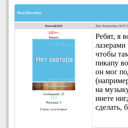
Real Discoteka
Василий1626
Дата: Воскресенье, 06.07.
.::
Off
line::.
Ребят, я 
Бандит
лазерами 
чтобы там
пикапу во
он мог по
(например
на музыку
Сообщений:
25
инете ниг
[ 0 ]
Награды:
0
сделать, 
Статус отсутствует