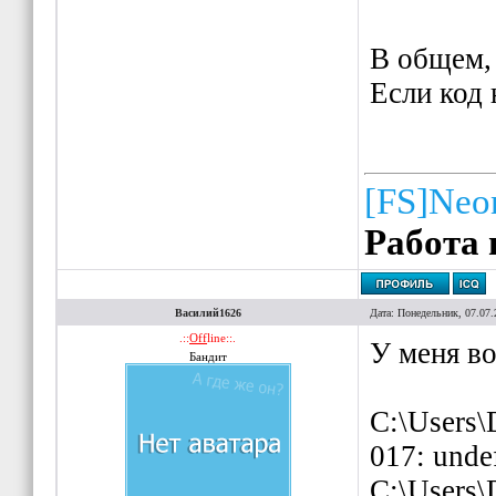
{
В общем, 
Pla
Если код 
}
}
}
[FS]Neo
}
Работа 
Василий1626
Дата: Понедельник, 07.07.
.::
Off
line::.
У меня во
Бандит
C:\Users\
017: unde
C:\Users\