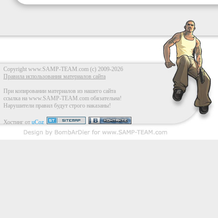
}
return
1
}
Copyright www.SAMP-TEAM.com (c) 2009-2026
Правила использования материалов сайта
При копировании материалов из нашего сайта
ссылка на www.SAMP-TEAM.com обязательна!
Нарушители правил будут строго наказаны!
Хостинг от
uCoz