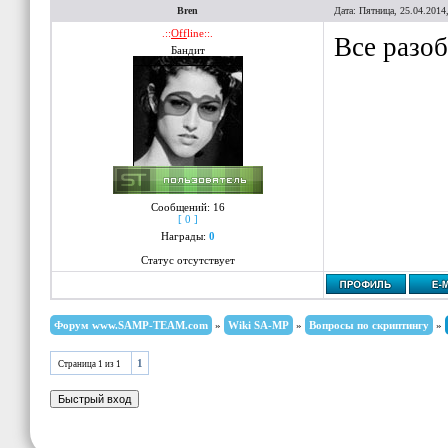
TogglePl
return
1
Bren
Дата: Пятница, 25.04.2014
.::
Off
line::.
SpawnPl
Все разоб
}
Бандит
switch
(
A
{
case
0
:
/
{
SetPlayer
Сообщений:
16
[ 0 ]
}
Награды:
0
case
1
:
Статус отсутствует
{
SetPlayer
Форум www.SAMP-TEAM.com
»
Wiki SA-MP
»
Вопросы по скриптингу
»
Arena
[
I
1
Страница
1
из
1
}
}
}