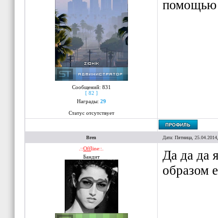
помощью 
Сообщений:
831
[ 82 ]
Награды:
29
Статус отсутствует
Bren
Дата: Пятница, 25.04.2014
.::
Off
line::.
Да да да 
Бандит
образом е