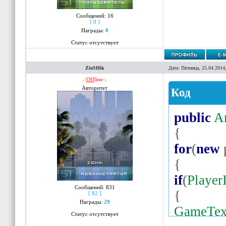
Сообщений:
16
[ 0 ]
Награды:
0
Статус отсутствует
ZioSHik
Дата: Пятница, 25.04.2014
.::
Off
line::.
Авторитет
Код
public
A
{
for
(
new
{
if
(
Player
Сообщений:
831
{
[ 82 ]
Награды:
29
GameTex
Статус отсутствует