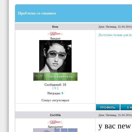
Проблема со спавном
Bren
Дата: Пятница, 25.04.2014
.::
Off
line::.
Доступно только для п
Бандит
Сообщений:
16
[ 0 ]
Награды:
0
Статус отсутствует
ZioSHik
Дата: Пятница, 25.04.2014
.::
Off
line::.
у вас new
Авторитет