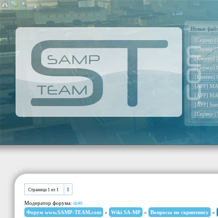
Новые фай
[Сервер |
[Сервер |
[Клиент] 
[Сервер] 
[Клиент] 
[APP] MA
[APP] MA
[APP] Sa
[Сервер |
1
Страница
1
из
1
Модератор форума:
dr40
Форум www.SAMP-TEAM.com
»
Wiki SA-MP
»
Вопросы по скриптингу
»