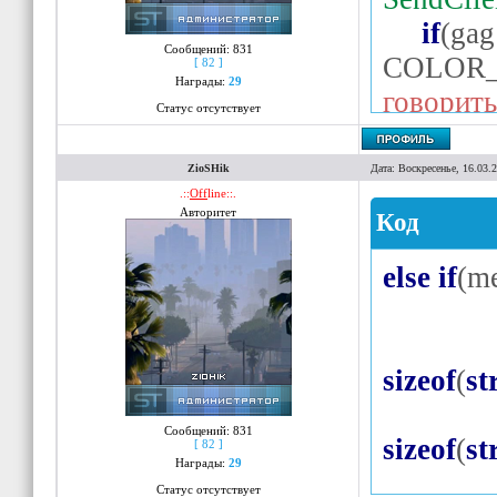
if
(
gag
Сообщений:
831
COLOR
[ 82 ]
Награды:
29
говорить
Статус отсутствует
GetPl
new
re
ZioSHik
Дата: Воскресенье, 16.03.
.::
Off
line::.
re
Авторитет
Код
if
(!
str
"Использ
else
if
(
m
if
(
Flo
0xFFD5
Flood
[
sizeof
(
st
if
(
Pla
Сообщений:
831
{
sizeof
(
st
[ 82 ]
Награды:
29
new
Статус отсутствует