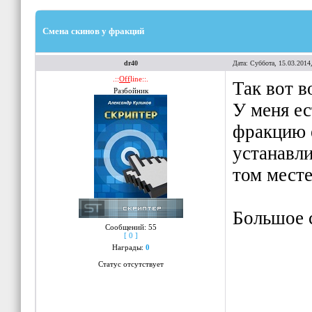
Смена скинов у фракций
dr40
Дата: Суббота, 15.03.2014
.::
Off
line::.
Так вот в
Разбойник
У меня ес
фракцию е
устанавли
том месте
Большое 
Сообщений:
55
[ 0 ]
Награды:
0
Статус отсутствует