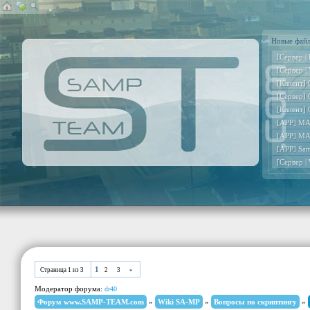
Новые фай
[Сервер |
[Сервер |
[Клиент] 
[Сервер] 
[Клиент] 
[APP] MA
[APP] MA
[APP] Sa
[Сервер |
1
Страница
1
из
3
2
3
»
Модератор форума:
dr40
Форум www.SAMP-TEAM.com
»
Wiki SA-MP
»
Вопросы по скриптингу
»