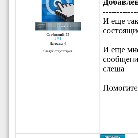
Pl
else
Добавле
Se
{
------------
Se
Invit
И еще так
Pl
Invit
состоящи
Сообщений:
55
n
retu
[ 0 ]
Награды:
0
Set
}
И еще мне
Статус отсутствует
O
}
сообщение
return
слеша
}
else
Помогите
{
Invit
Invite
retur
}