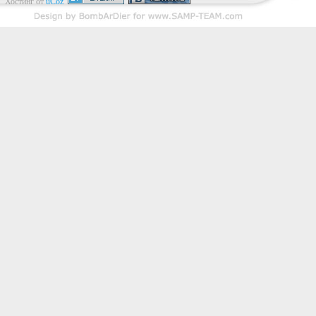
Хостинг от
uCoz
else
i
sizeof
(
st
sizeof
(
st
else
i
sizeof
(
st
sizeof
(
st
else
i
sizeof
(
st
sizeof
(
st
else
i
sizeof
(
st
sizeof
(
st
else
sizeof
(
st
result
);
}
Send
sizeof
(
st
TEAM_
}
sizeof
(
st
else
if