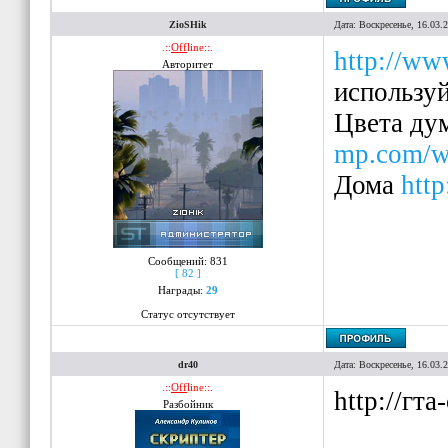
}
ZioSHik
Дата: Воскресенье, 16.03.
.::
Off
line::.
http://ww
Авторитет
используй
Цвета ду
mp.com/wi
Дома
htt
Сообщений:
831
[ 82 ]
Награды:
29
Статус отсутствует
dr40
Дата: Воскресенье, 16.03.
.::
Off
line::.
http://гт
Разбойник