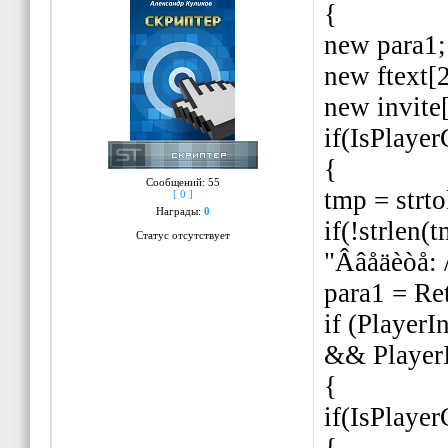
{
new para1;
new ftext[
new invite
if(IsPlaye
{
Сообщений:
55
tmp = strto
[ 0 ]
Награды:
0
if(!strlen
Статус отсутствует
"Ââåäèòå: /
para1 = Re
if (PlayerI
&& PlayerI
{
if(IsPlaye