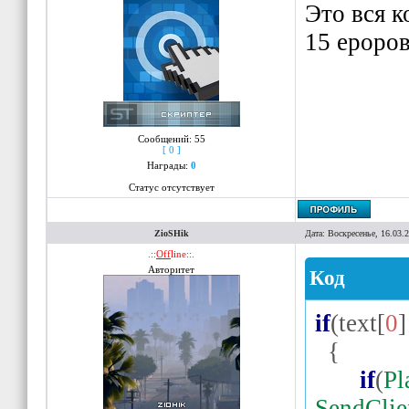
Это вся к
15 ероро
Сообщений:
55
[ 0 ]
Награды:
0
Статус отсутствует
ZioSHik
Дата: Воскресенье, 16.03.
.::
Off
line::.
Авторитет
Код
if
(
text
[
0
]
{
if
(
Pl
SendCli