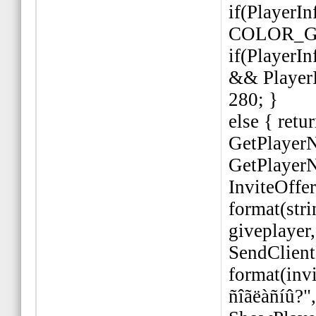
if(PlayerI
COLOR_GR
if(PlayerI
&& PlayerI
280; }
else { retur
GetPlayerN
GetPlayerN
InviteOffe
format(stri
giveplayer,
SendClien
format(inv
ñîãëàñíû?",