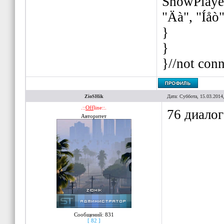
ShowPlaye
"Äà", "Íåò"
}
}
}//not con
ZioSHik
Дата: Суббота, 15.03.2014
.::
Off
line::.
76 диалог
Авторитет
Сообщений:
831
[ 82 ]