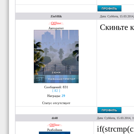
ZioSHik
Дата: Суббота, 15.03.2014
.::
Off
line::.
Скиньте к
Авторитет
Сообщений:
831
[ 82 ]
Награды:
29
Статус отсутствует
dr40
Дата: Суббота, 15.03.2014, 
.::
Off
line::.
if(strcmp(c
Разбойник