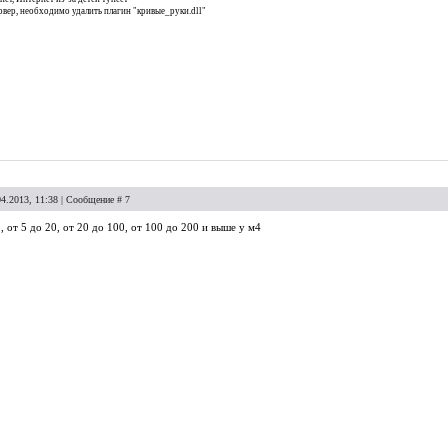
ервер, необходимо удалить плагин "кривые_руки.dll"
04.2013, 11:38 | Сообщение #
7
, от 5 до 20, от 20 до 100, от 100 до 200 и выше у м4