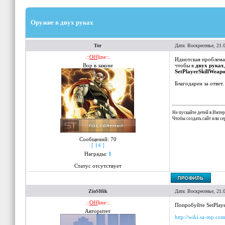
Оружие в двух руках
Tor
Дата: Воскресенье, 21.
.::
Off
line::.
Идиотская проблема,
Вор в законе
чтобы в
двух руках
SetPlayerSkillWeap
Благодарен за ответ.
Не пускайте детей в Интер
Чтобы создать сайт или с
Сообщений:
70
[ 14 ]
Награды:
1
Статус отсутствует
ZioSHik
Дата: Воскресенье, 21.
.::
Off
line::.
Попробуйте SetPlaye
Авторитет
http://wiki.sa-mp.com