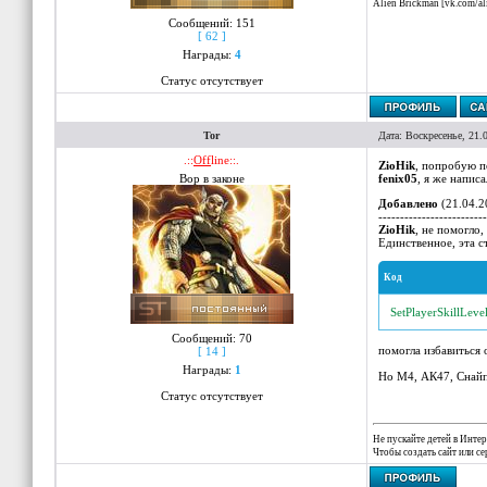
Alien Brickman [vk.com/a
Сообщений:
151
[ 62 ]
Награды:
4
Статус отсутствует
Tor
Дата: Воскресенье, 21.
.::
Off
line::.
ZioHik
, попробую п
Вор в законе
fenix05
, я же написа
Добавлено
(21.04.2
-------------------------
ZioHik
, не помогло,
Единственное, эта с
Код
SetPlayerSkillLeve
Сообщений:
70
помогла избавиться 
[ 14 ]
Награды:
1
Но М4, АК47, Снайпе
Статус отсутствует
Не пускайте детей в Интер
Чтобы создать сайт или с