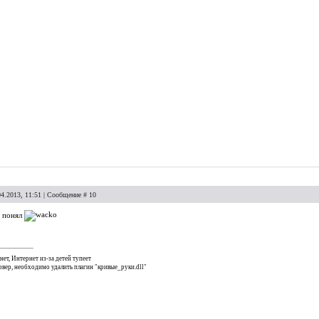
04.2013, 11:51 | Сообщение #
10
е понял
нет, Интернет из-за детей тупеет
ервер, необходимо удалить плагин "кривые_руки.dll"