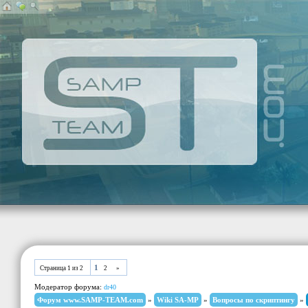
1
Страница
1
из
2
2
»
Модератор форума:
dr40
Форум www.SAMP-TEAM.com
»
Wiki SA-MP
»
Вопросы по скриптингу
»