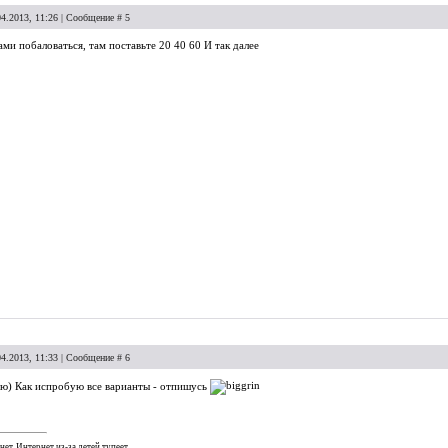
04.2013, 11:26 | Сообщение #
5
ми побаловаться, там поставьте 20 40 60 И так далее
04.2013, 11:33 | Сообщение #
6
ую) Как испробую все варианты - отпишусь
нет, Интернет из-за детей тупеет