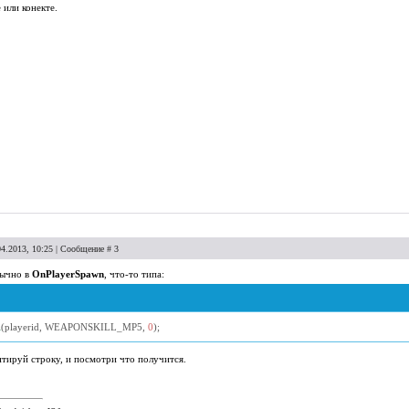
или конекте.
04.2013, 10:25 | Сообщение #
3
бычно в
OnPlayerSpawn
, что-то типа:
l
(
playerid
,
WEAPONSKILL_MP5
,
0
);
тируй строку, и посмотри что получится.