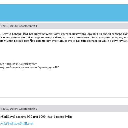
04.2013, 00:08 | Сообщение #
1
 честно говоря. Вот все ищут возможность сделать некоторые оружия на своем сервере (M4,
, как по умолчанию. А в моде не могу найти, что за это отвечает. Весь гугл уже перерыл, та
ons
у меня в моде нет. Что еще может отвечать за это и как мне сделать оружие в двух руках
нет, Интернет из-за детей тупеет
ервер, необходимо удалить плагин "кривые_руки.dll"
04.2013, 00:49 | Сообщение #
2
rSkillLevel сделать 999 или 1000, еще 1 попробуйте.
/wiki/SetPlayerSkillLevel