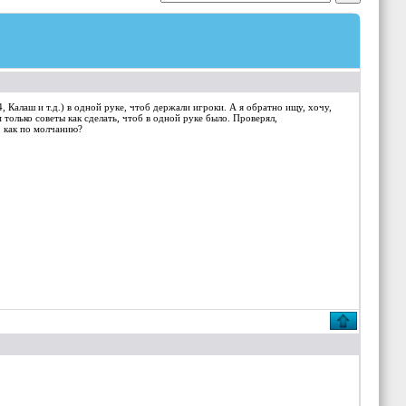
 Калаш и т.д.) в одной руке, чтоб держали игроки. А я обратно ищу, хочу,
м только советы как сделать, чтоб в одной руке было. Проверял,
, как по молчанию?