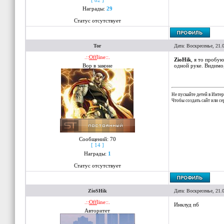
[ 82 ]
Награды:
29
Статус отсутствует
Tor
Дата: Воскресенье, 21.
.::
Off
line::.
ZioHik
, я то пробую
Вор в законе
одной руке. Видимо,
Не пускайте детей в Интер
Чтобы создать сайт или с
Сообщений:
70
[ 14 ]
Награды:
1
Статус отсутствует
ZioSHik
Дата: Воскресенье, 21.
.::
Off
line::.
Инклуд пб
Авторитет