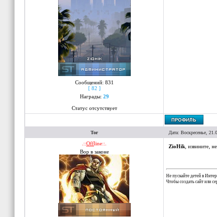
Сообщений:
831
[ 82 ]
Награды:
29
Статус отсутствует
Tor
Дата: Воскресенье, 21.
.::
Off
line::.
ZioHik
, извините, н
Вор в законе
Не пускайте детей в Интер
Чтобы создать сайт или с