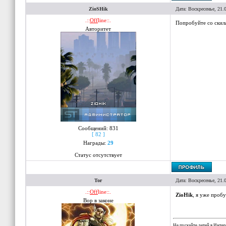
ZioSHik
Дата: Воскресенье, 21.
.::
Off
line::.
Попробуйте со скила
Авторитет
Сообщений:
831
[ 82 ]
Награды:
29
Статус отсутствует
Tor
Дата: Воскресенье, 21.
.::
Off
line::.
ZioHik
, я уже проб
Вор в законе
Не пускайте детей в Интер