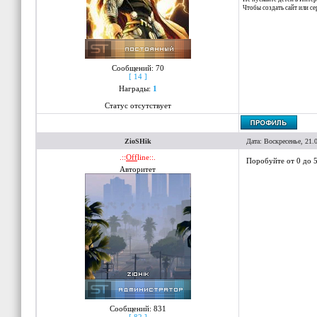
Чтобы создать сайт или с
Сообщений:
70
[ 14 ]
Награды:
1
Статус отсутствует
ZioSHik
Дата: Воскресенье, 21.
.::
Off
line::.
Поробуйте от 0 до 5
Авторитет
Сообщений:
831