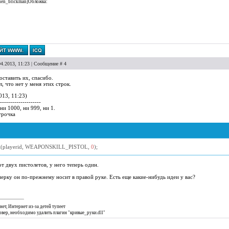
lien_brickman]Обложка:
04.2013, 11:23 | Сообщение #
4
оставить их, спасибо.
л, что нет у меня этих строк.
013, 11:23)
--------------------
 ни 1000, ни 999, ни 1.
трочка
l
(
playerid
,
WEAPONSKILL_PISTOL
,
0
);
от двух пистолетов, у него теперь один.
рку он по-прежнему носит в правой руке. Есть еще какие-нибудь идеи у вас?
нет, Интернет из-за детей тупеет
ервер, необходимо удалить плагин "кривые_руки.dll"