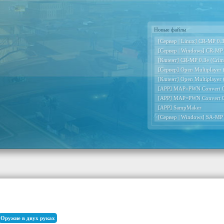
Новые файлы
[Сервер | Linux] CR-MP 0.3e
[Сервер | Windows] CR-MP 0
[Клиент] CR-MP 0.3e (Crimi
[Сервер] Open Multiplayer
[Клиент] Open Multiplayer
[APP] MAP=PWN Convert 0
[APP] MAP=PWN Convert 0
[APP] SampMaker
[Сервер | Windows] SA-MP
Оружие в двух руках