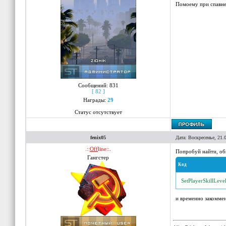
Помоему при спавне 
Сообщений:
831
[ 82 ]
Награды:
29
Статус отсутствует
fenix05
Дата: Воскресенье, 21.
.::
Off
line::.
Попробуй найти, о
Гангстер
Код
SetPlayerSkillLeve
и временно закоммен