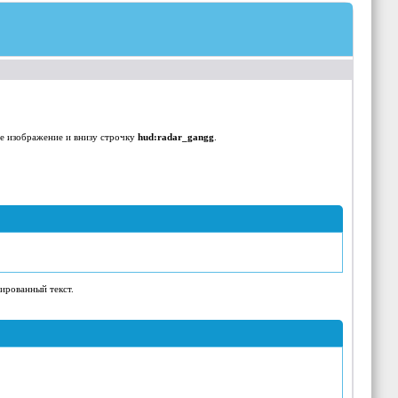
те изображение и внизу строчку
hud:radar_gangg
.
пированный текст.