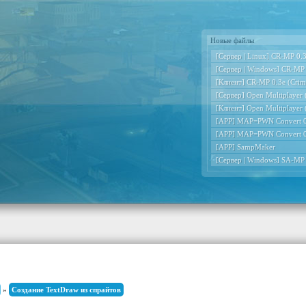
Новые файлы
[Сервер | Linux] CR-MP 0.3e
[Сервер | Windows] CR-MP 0
[Клиент] CR-MP 0.3e (Crimi
[Сервер] Open Multiplayer
[Клиент] Open Multiplayer
[APP] MAP=PWN Convert 0
[APP] MAP=PWN Convert 0
[APP] SampMaker
[Сервер | Windows] SA-MP
»
Создание TextDraw из спрайтов