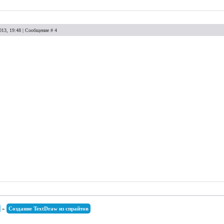
013, 19:48 | Сообщение #
4
»
Создание TextDraw из спрайтов