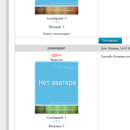
Сообщений:
5
[ 0 ]
Награды:
0
Статус отсутствует
[JOKER]2037
Дата: Вторник, 16.07.2
.::
Off
line::.
Спасибо большое,по
Новичок
Сообщений:
1
[ 0 ]
Награды:
0