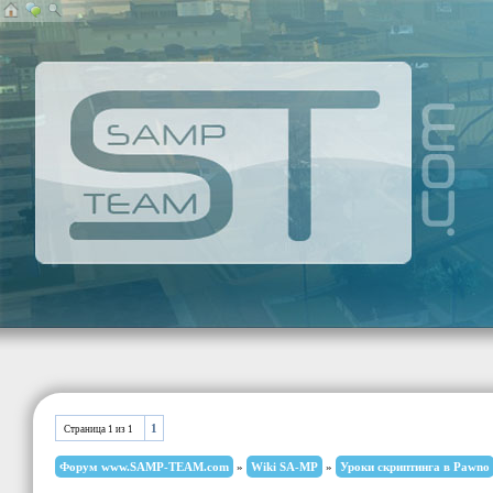
1
Страница
1
из
1
Форум www.SAMP-TEAM.com
»
Wiki SA-MP
»
Уроки скриптинга в Pawno