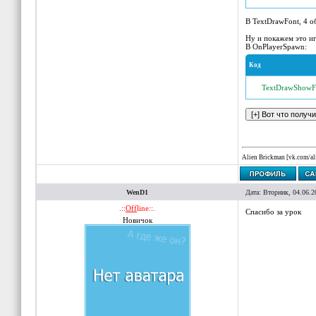
В TextDrawFont, 4 об
Ну и покажем это иг
В OnPlayerSpawn:
Код
TextDrawShowF
Alien Brickman [vk.com/a
WenD1
Дата: Вторник, 04.06.2
.::
Off
line::.
Спасибо за урок
Новичок