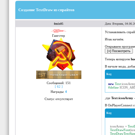
Создание TextDraw из спрайтов
fenix05
Дата: Вторник, 04.06.2
.::
Off
line::.
Устанавливать спр
Гангстер
Итак начнём.
Открываем програ
Теперь копируем
hu
В начале мода, доба
Код
Сообщений:
151
new
Text
:
iconArm
[ 62 ]
#define
ICON_A
Награды:
4
,где
Text:iconArmy
-
Статус отсутствует
В OnPlayerConnect с
Код
iconArmy
=
Text
TextDrawFont
(
ic
TextDrawTextSiz