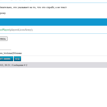
язательно, это указывает на то, что это спрайт, а не текст
року.
orPlayer
(
playerid
,
iconArmy
);
lien_brickman]Обложка:
013, 20:21 | Сообщение #
2