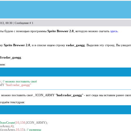
013, 00:30 | Сообщение #
1
айты будем с помощью программы
Sprite Browser 2.0
, которую можно скачать
здесь
.
мму
Sprite Browser 2.0
, и в списке ищем строку
radar_gangg
. Выделив эту строку, Вы увиди
d:radar_gangg
.
вим:
y
;
// можно поставить своё
RMY
"hud:radar_gangg"
 можно поставить своё , ICON_ARMY "
hud:radar_gangg
" - вот сюда мы вставим ранее ско
оздаём текстдрав:
DrawCreate
(
10
,
150
,
ICON_ARMY
);
onArmy
,
4
);
e
(
iconArmy
,
10
,
15
);
// размеры