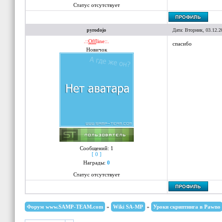
Статус отсутствует
pyrodojo
Дата: Вторник, 03.12.2
.::
Off
line::.
спасибо
Новичок
Сообщений:
1
[ 0 ]
Награды:
0
Статус отсутствует
Форум www.SAMP-TEAM.com
»
Wiki SA-MP
»
Уроки скриптинга в Pawno