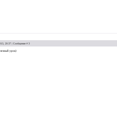
013, 20:37 | Сообщение #
3
лезный урок)