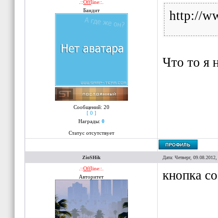
.::
Off
line::.
Бандит
http://
Что то я 
Сообщений:
20
[ 0 ]
Награды:
0
Статус отсутствует
ZioSHik
Дата: Четверг, 09.08.2012
.::
Off
line::.
кнопка со
Авторитет