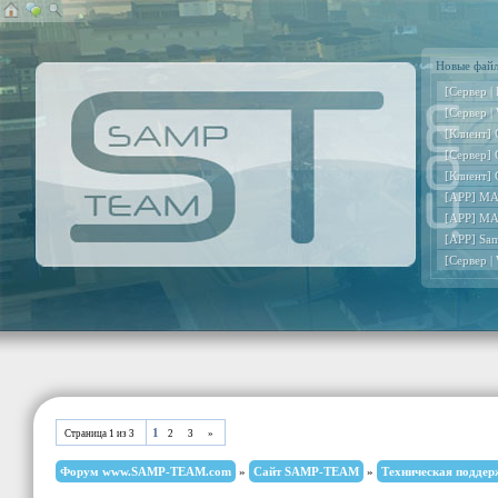
Новые фай
[Сервер |
[Сервер |
[Клиент] 
[Сервер] 
[Клиент] 
[APP] MA
[APP] MA
[APP] Sa
[Сервер |
1
Страница
1
из
3
2
3
»
Форум www.SAMP-TEAM.com
»
Сайт SAMP-TEAM
»
Техническая поддер