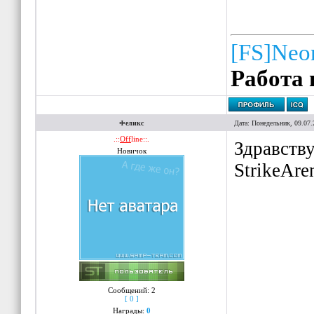
[FS]Neo
Работа 
Феликс
Дата: Понедельник, 09.07.
.::
Off
line::.
Здравству
Новичок
StrikeAre
Сообщений:
2
[ 0 ]
Награды:
0