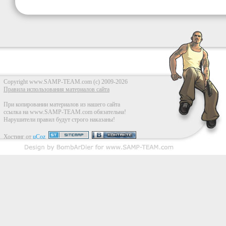
Copyright www.SAMP-TEAM.com (c) 2009-2026
Правила использования материалов сайта
При копировании материалов из нашего сайта
ссылка на www.SAMP-TEAM.com обязательна!
Нарушители правил будут строго наказаны!
Хостинг от
uCoz