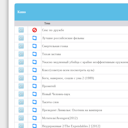
Кино
Тема
Секс по дружбе
Лучшие российсиские фильмы
Смертельная гонка
Тихая застава
Ужасно медленный убийца с крайне неэффективным оружием
Класс(советую всем посмотреть куль)
Боги, наверное, сошли с ума 2 (1989)
Прометей
Новый Человек-паук
Тысяча слов
Президент Линкольн: Охотник на вампиров
Мстители/Avengers(2012)
Неудержимые 2/The Expendables 2 [2012]