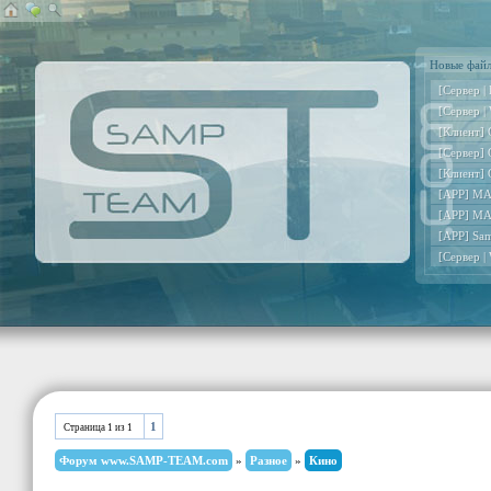
Новые фай
[Сервер |
[Сервер |
[Клиент] 
[Сервер] 
[Клиент] 
[APP] MA
[APP] MA
[APP] Sa
[Сервер |
1
Страница
1
из
1
Форум www.SAMP-TEAM.com
»
Разное
»
Кино