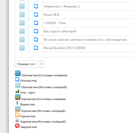
Знакомство с Факерами 2
House M.D.
+100500 - Член
Как украсть небоскрёб
Не грози южному централу попивая сок у себя в квартале
Mortal Kombat [2011] [HDD]
1
Страница
1
из
1
Обычная тема (Есть новые сообщения)
Обычная тема
Обычная тема (Нет новых сообщений)
Тема - опрос
Горячая тема (Есть новые сообщения)
Важная тема
Горячая тема (Нет новых сообщений)
Горячая тема
Закрытая тема (Нет новых сообщений)
Закрытая тема