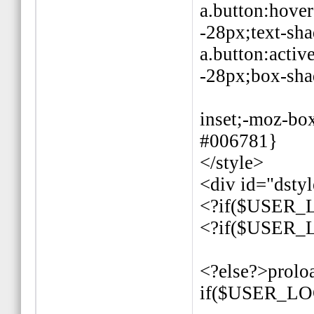
a.button:hove
-28px;text-sh
a.button:acti
-28px;box-sh
inset;-moz-bo
#006781}
</style>
<div id="dsty
<?if($USER_L
<?if($USER
<?else?>prolo
if($USER_LO