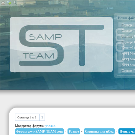
Новые фай
[Сервер |
[Сервер |
[Клиент] 
[Сервер] 
[Клиент] 
[APP] MA
[APP] MA
[APP] Sa
[Сервер |
1
Страница
1
из
1
Модератор форума:
y4eHuK
Форум www.SAMP-TEAM.com
»
Разное
»
Скрипты для uCoz
»
Новые ча