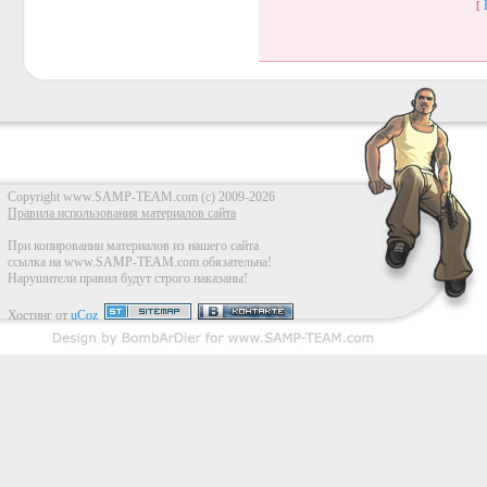
[
Copyright www.SAMP-TEAM.com (c) 2009-2026
Правила использования материалов сайта
При копировании материалов из нашего сайта
ссылка на www.SAMP-TEAM.com обязательна!
Нарушители правил будут строго наказаны!
Хостинг от
uCoz