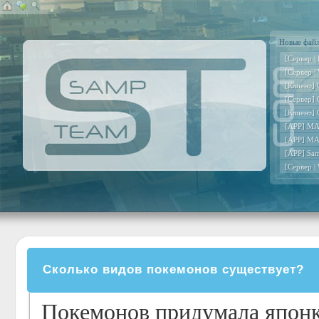
Новые фай
[Сервер |
[Сервер |
[Клиент] 
[Сервер] 
[Клиент] 
[APP] MA
[APP] MA
[APP] Sa
[Сервер |
Сколько видов покемонов существует?
Покемонов придумала японка