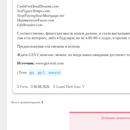
CashForDeadDreams.com
SixFigureTemps.com
StopPayingYourMortgage.net
HammersteinFaust.com
LifeInvader.com
Соответственно, фанатская мысль пошла дальше, и стали высказыват
там есть интернет, либо в будущем, но не в 80-90-х годах, и прочие 
Предположения эти смешны и нелепы.
Ждать GTA V, конечно, можно, но когда накал ожидания достигает п
Источник:
www.gta-real.com
|
Теги
:
,
,
gta
gta 5
новости
Гость
06.08.2026
Grand Theft Auto: V
Всего комментариев
:
0
Добавлять коммента