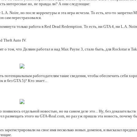
 есть интересные но, не правда ли? А они следующие:
L.A. Noire, но после корректуры и эта игра исчезла. То есть, кто-то запретил 
н сам перестраховался.
омянута только работа в Red Dead Redemption. То есть, ни GTA 4, ни L.A. Noire
d Theft Auto IV.
 о том, что Делвин работал и над Max Payne 3, стало быть, для Rockstar и Ta
ть потенциальным работодателям такие сведения, чтобы обеспечить себя хор
 и без GTA 5)? Кто знает...
 появилось отдельной новостью, но на самом деле это... Ну, без доказательств
тел размещать этого на GTA-Real.com, но раз уж пришла эта новость, почему б
es зарегистрировали на свое имя несколько новых доменов, и высказал предпол
вующие.