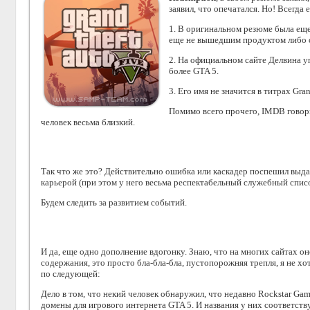
заявил, что опечатался. Но! Всегда
1. В оригинальном резюме была еще 
еще не вышедшим продуктом либо о
2. На официальном сайте Делвина уп
более GTA 5.
3. Его имя не значится в титрах Gran
Помимо всего прочего, IMDB говорит
человек весьма близкий.
Так что же это? Действительно ошибка или каскадер поспешил выда
карьерой (при этом у него весьма респектабельный служебный список
Будем следить за развитием событий.
И да, еще одно дополнение вдогонку. Знаю, что на многих сайтах оно
содержания, это просто бла-бла-бла, пустопорожняя трепля, я не хо
по следующей:
Дело в том, что некий человек обнаружил, что недавно Rockstar Gam
домены для игрового интернета GTA 5. И названия у них соответст