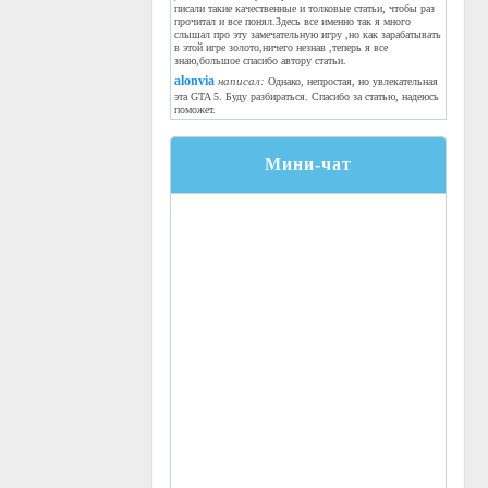
писали такие качественные и толковые статьи, чтобы раз
прочитал и все понял.Здесь все именно так я много
слышал про эту замечательную игру ,но как зарабатывать
в этой игре золото,ничего незнав ,теперь я все
знаю,большое спасибо автору статьи.
alonvia
написал:
Однако, непростая, но увлекательная
эта GTA 5. Буду разбираться. Спасибо за статью, надеюсь
поможет.
Мини-чат