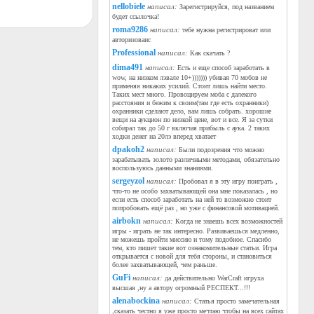
nellobiele
написал:
Зарегистрируйся, под названием
будет ссылочка!
roma9286
написал:
тебе нужна регистрироват или
авторизоваис
Professional
написал:
Как скачать ?
dima491
написал:
Есть и еще способ заработать в
wow, на низком лэвале 10+))))))) убивая 70 мобов не
применяя никаких усилий. Стоит лишь найти место.
Таких мест много. Провоцируем моба с далекого
расстояния и бежим к своим(там где есть охранники)
охранники сделают дело, вам лишь собрать. хорошие
вещи на аукцион по низкой цене, вот и все. Я за сутки
собирал так до 50 г включая прибыль с аука. 2 таких
ходки денег на 20лэ вперед хватает
dpakoh2
написал:
Были подозрения что можно
зарабатывать золото различными методами, обязательно
воспользуюсь данными знаниями.
sergeyzol
написал:
Пробовал я в эту игру поиграть ,
что-то не особо захватывающей она мне показалась , но
если есть способ заработать на ней то возможно стоит
попробовать ещё раз , но уже с финансовой мотивацией.
airbokn
написал:
Когда не знаешь всех возможностей
игры - играть не так интересно. Развиваешься медленно,
не можешь пройти миссию и тому подобное. Спасибо
тем, кто пишет такие вот ознакомительные статьи. Игра
открывается с новой для тебя стороны, и становиться
более захватывающей, чем раньше.
GuFi
написал:
да действительно WarCraft игруха
высшая ,ну а автору огромный РЕСПЕКТ...!!!
alenabockina
написал:
Статья просто замечательная
,сказать честно я уже просто мечтаю чтобы на всех сайтах