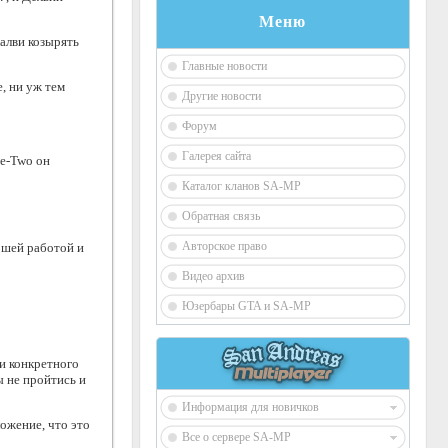
Меню
Малви козырять
Главные новости
, ни уж тем
Другие новости
Форум
Галерея сайта
ke-Two он
Каталог кланов SA-MP
Обратная связь
Авторское право
ошей работой и
Видео архив
Юзербары GTA и SA-MP
 и конкретного
ы не пройтись и
Информация для новичков
ожение, что это
Все о сервере SA-MP