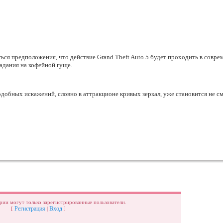
ься предположения, что действие Grand Theft Auto 5 будет проходить в совре
гадания на кофейной гуще.
одобных искажений, словно в аттракционе кривых зеркал, уже становится не с
рии могут только зарегистрированные пользователи.
Регистрация
Вход
[
|
]