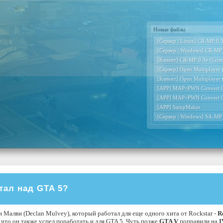
Новые файлы
[Сервер | Linux] CR-MP 0.3e
[Сервер | Windows] CR-MP 0
[Клиент] CR-MP 0.3e (Crimi
[Сервер] Open Multiplayer
[Клиент] Open Multiplayer
[APP] MAP=PWN Convert 0
[APP] MAP=PWN Convert 0
[APP] SampMaker
[Сервер | Windows] SA-MP
тал над GTA 5?
Малви (Declan Mulvey), который работал для еще одного хита от Rockstar -
R
, что он также успел поработать и для GTA 5. Чуть позже
GTA V
поправили на
I