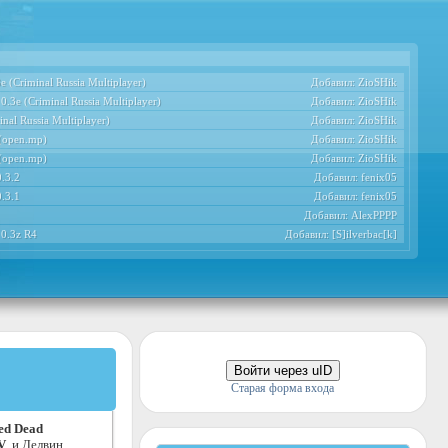
 (Criminal Russia Multiplayer)
Добавил:
ZioSHik
.3e (Criminal Russia Multiplayer)
Добавил:
ZioSHik
nal Russia Multiplayer)
Добавил:
ZioSHik
 (open.mp)
Добавил:
ZioSHik
 (open.mp)
Добавил:
ZioSHik
.3.2
Добавил:
fenix05
.3.1
Добавил:
fenix05
Добавил:
AlexPPPP
 0.3z R4
Добавил:
[S]ilverbac[k]
Войти через uID
Старая форма входа
ed Dead
V
, и Делвин