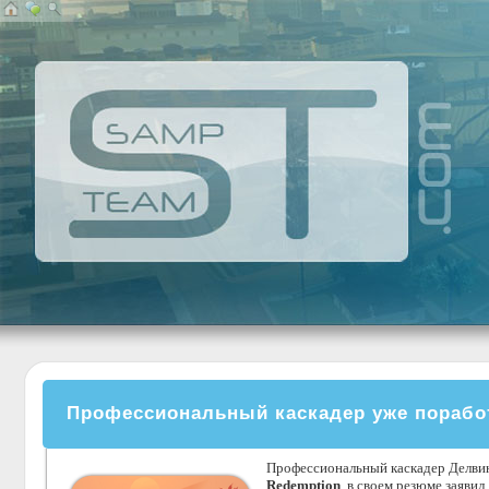
Профессиональный каскадер уже порабо
Профессиональный каскадер Делвин 
Redemption
, в своем резюме заявил