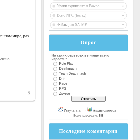
Уроки скриптинга в Pawno
Все о NPC (Ботах)
Файлы для SA-MP
менном мире, раз
Опрос
На каких серверах вы чаще всего
мешно.
играете?
Role Play
Deathmach
Team Deathmach
Drift
Race
RPG
5
Другое
Результаты
·
Архив опросов
Всего голосовало:
188
Последние коментарии